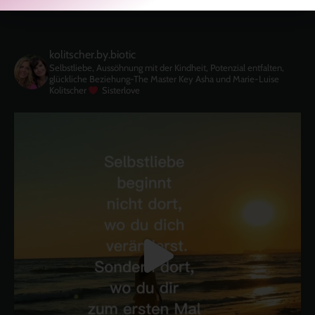
kolitscher.by.biotic
Selbstliebe, Aussöhnung mit der Kindheit, Potenzial entfalten,
glückliche Beziehung-The Master Key
Asha und Marie-Luise
Kolitscher
Sisterlove