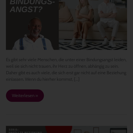
der
Bindungsangst
zur
Beziehung
kommst
–
1.Teil
Serie:
Erfüllte
Es gibt sehr viele Menschen, die unter einer Bindungsangst leiden,
Beziehung
weil sie sich nicht trauen, ihr Herz zu öffnen, abhängig zu sein.
Daher gibt es auch viele, die sich erst gar nicht auf eine Beziehung
einlassen. Wenn du hierher kommst, […]
Weiterlesen »
ERFÜLLTE