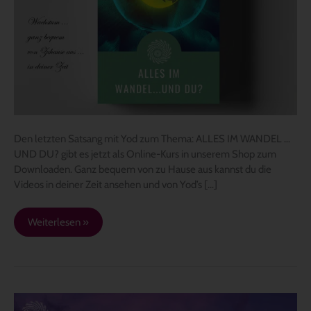
…
und
Du?
Den letzten Satsang mit Yod zum Thema: ALLES IM WANDEL …
UND DU? gibt es jetzt als Online-Kurs in unserem Shop zum
Downloaden. Ganz bequem von zu Hause aus kannst du die
Videos in deiner Zeit ansehen und von Yod’s […]
Weiterlesen »
So