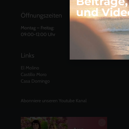
Beiträge
und Vide
Öffnungszeiten
Montag – Freitag:
09:00-12:00 Uhr
Links
El Molino
Castillo Moro
Casa Domingo
Abonniere unseren Youtube Kanal