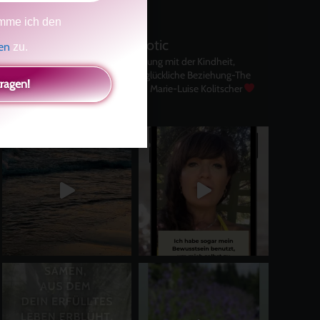
mme ich den
kolitscher.by.biotic
gen
zu.
Selbstliebe, Aussöhnung mit der Kindheit,
Potenzial entfalten, glückliche Beziehung-The
tragen!
Master Key
Asha und Marie-Luise Kolitscher
Sisterlove