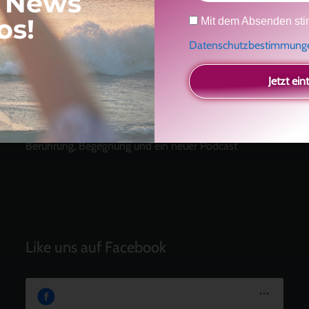
, News
Datenschutz
os!
Mit dem Absenden sti
Neueste Beiträge
Datenschutzbestimmun
Radikal ehrlich
Jetzt ein
Der Teil von dir, der gesehen werden möchte
Vielleicht geht es gar nicht darum, noch mehr zu
verstehen
Manchmal braucht es einfach eine kleine Auszeit
Berührung, Begegnung und ein neuer Podcast
Like uns auf Facebook