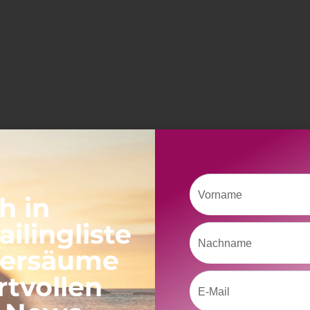
Vorname
h in
ilingliste
Nachname
versäume
rtvollen
Email