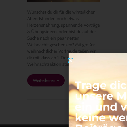
Wünschst du dir für die winterlichen
Abendstunden noch etwas
Herzensnahrung, spannende Vorträge
& Übungsideen, oder bist du auf der
Suche nach ein paar netten
Weihnachtsgeschenken? Mit großer
weihnachtlicher Vorfreude teilen wir
dir mit, dass ab 1. Dezember unsere
Weihnachtsaktion startet. […]
Weiterlesen »
Trage dic
unsere Ma
ein und 
keine we