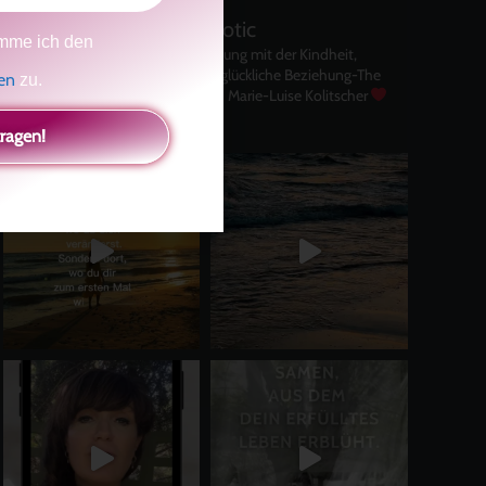
kolitscher.by.biotic
mme ich den
Selbstliebe, Aussöhnung mit der Kindheit,
Potenzial entfalten, glückliche Beziehung-The
gen
zu.
Master Key
Asha und Marie-Luise Kolitscher
Sisterlove
tragen!