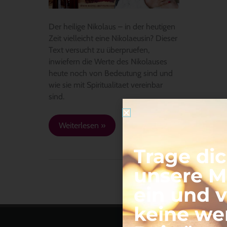
Der heilige Nikolaus – in der heutigen
Zeit vielleicht eine Nikolaeusin? Dieser
Text versucht zu überpruefen,
inwiefern die Werte des Nikolauses
heute noch von Bedeutung sind und
wie sie mit Spiritualitaet vereinbar
sind.
Weiterlesen »
Trage dic
unsere Ma
ein und 
keine we