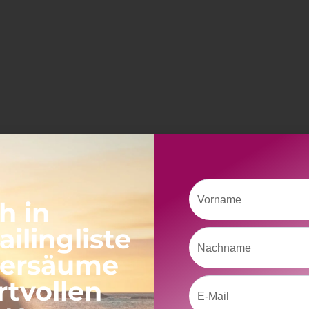
Vorname
h in
ilingliste
Nachname
versäume
rtvollen
Email