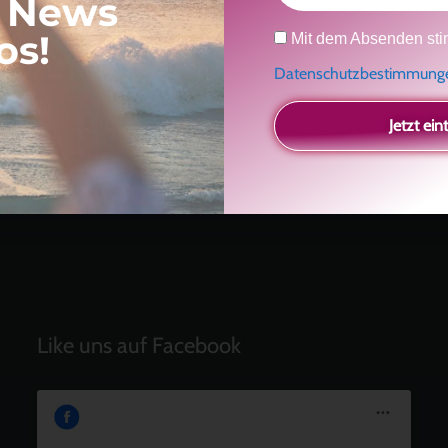
, News
Neueste Beiträge
Datenschutz
os!
Mit dem Absenden sti
Ein Geschenk für dich
und eine besondere
Datenschutzbestimmun
Einladung
Radikal ehrlich
Jetzt ein
Der Teil von dir, der gesehen werden möchte
Vielleicht geht es gar nicht darum, noch mehr zu
verstehen
Manchmal braucht es einfach eine kleine Auszeit
Like uns auf Facebook