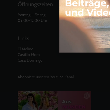
Beiträge
Öffnungszeiten
und Vide
Montag – Freitag:
09:00-12:00 Uhr
Links
El Molino
Castillo Moro
Casa Domingo
Abonniere unseren Youtube Kanal