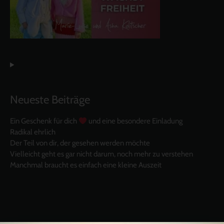
Neueste Beiträge
Ein Geschenk für dich
und eine besondere Einladung
Radikal ehrlich
Der Teil von dir, der gesehen werden möchte
Vielleicht geht es gar nicht darum, noch mehr zu verstehen
Manchmal braucht es einfach eine kleine Auszeit