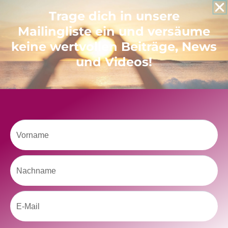
Like uns auf Facebook
Trage dich in unsere
Mailingliste ein und versäume
keine wertvollen Beiträge, News
und Videos!
Klicke hier, um Marketing-Cookies zu
akzeptieren und diesen Inhalt zu aktivieren
Vorname
Nachname
Email
kolitscher.by.biotic
Selbstliebe, Aussöhnung mit der Kindheit, Potenzial entfalten,