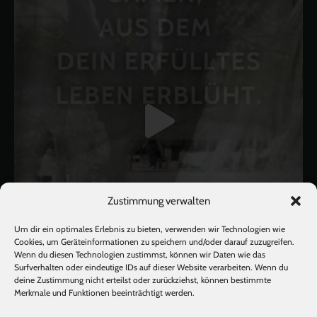
Zustimmung verwalten
Um dir ein optimales Erlebnis zu bieten, verwenden wir Technologien wie
Cookies, um Geräteinformationen zu speichern und/oder darauf zuzugreifen.
Wenn du diesen Technologien zustimmst, können wir Daten wie das
Surfverhalten oder eindeutige IDs auf dieser Website verarbeiten. Wenn du
deine Zustimmung nicht erteilst oder zurückziehst, können bestimmte
Mehr laden
Auf Instagram folgen
Merkmale und Funktionen beeinträchtigt werden.