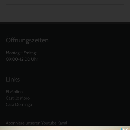
Öffnungszeiten
Montag – Freitag:
09:00-12:00 Uhr
Links
El Molino
Castillo Moro
Casa Domingo
Abonniere unseren Youtube Kanal