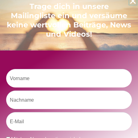
Trage dich in unsere
Mailingliste ein und versäume
keine wertvollen Beiträge, News
und Videos!
Vorname
Nachname
Neueste Beiträge
Ein Geschenk für dich
und eine besondere Einladung
Email
Radikal ehrlich
Der Teil von dir, der gesehen werden möchte
Vielleicht geht es gar nicht darum, noch mehr zu verstehen
Datenschutz