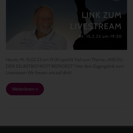
mit
Yod
am
15.2.23
–
19:30
–
Selbstboykott
beenden
Heute, Mi. 15.02.23 um 19:30 spricht Yod zum Thema: „WIE DU
DEN SELBSTBOYKOTT BEENDEST“ Hier dein Zugangslink zum
Livestream Wir freuen uns auf dich!
Weiterlesen »