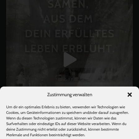
Zustimmung verwalten
Um dir ein optimales Erlebnis zu bieten, verwenden wir Technologien wie
Cookies, um Geräteinformationen zu speichern und/oder darauf zuzugreifen.
Wenn du diesen Technologien zustimmst, können wir Daten wie das
Surfverhalten oder eindeutige IDs auf dieser Website verarbeiten. Wenn du
deine Zustimmung nicht erteilst oder zurückziehst, können bestimmte
Mehr laden
Auf Instagram folgen
Merkmale und Funktionen beeinträchtigt werden.