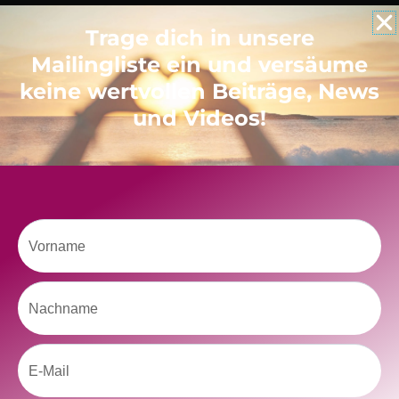
Trage dich in unsere
Like uns auf Facebook
Mailingliste ein und versäume
keine wertvollen Beiträge, News
und Videos!
Klicke hier, um Marketing-Cookies zu
akzeptieren und diesen Inhalt zu aktivieren
Vorname
Nachname
Email
kolitscher.by.biotic