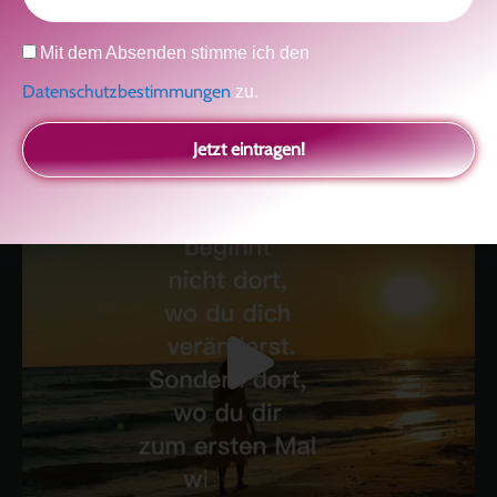
kolitscher.by.biotic
Datenschutz
Mit dem Absenden stimme ich den
Selbstliebe, Aussöhnung mit der Kindheit, Potenzial entfalten,
glückliche Beziehung-The Master Key
Asha und Marie-Luise
Datenschutzbestimmungen
zu.
Kolitscher
Sisterlove
Jetzt eintragen!