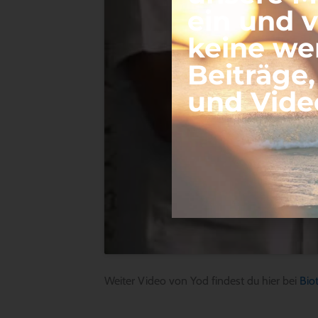
ein und 
keine we
Beiträge
und Vide
Weiter Video von Yod findest du hier bei
Biot