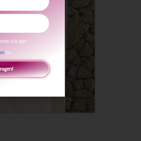
mme ich den
gen
zu.
tragen!