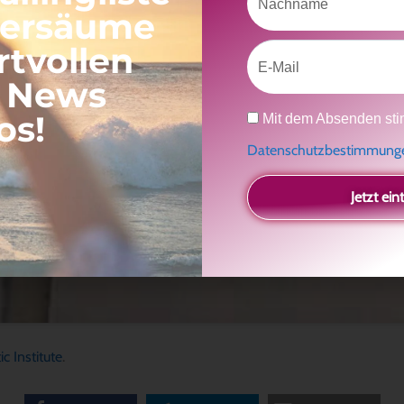
versäume
rtvollen
Email
, News
Datenschutz
os!
Mit dem Absenden sti
Datenschutzbestimmun
Jetzt ein
ic Institute
.