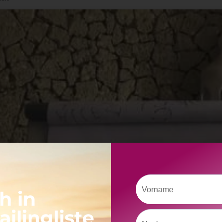
Vorname
h in
Klicke hier, um Marketing-Cookies zu
akzeptieren und diesen Inhalt zu aktivieren
ilingliste
Nachname