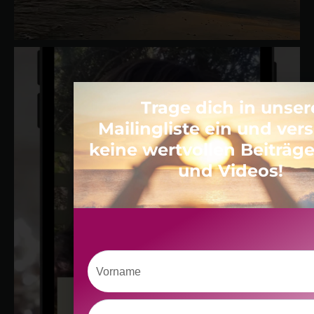
Trage dich in unser
Mailingliste ein und ve
keine wertvollen Beiträg
und Videos!
Vorname
Nachname