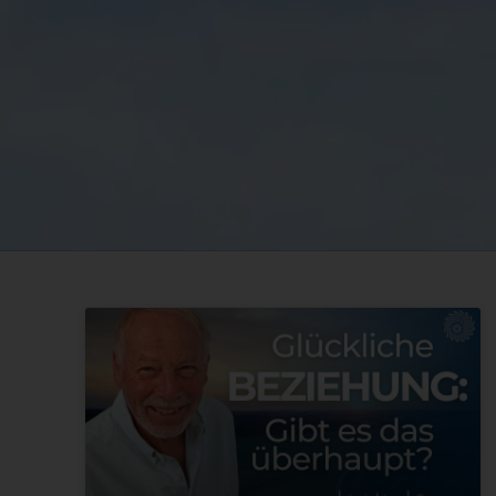
Trage dic
unsere Ma
ein und 
keine we
Beiträge
und Vide