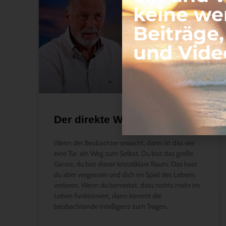
Der direkte Weg nach Hause
Wenn der Beobachter erwacht, dann ist das wie
eine Tür, ein Weg zum Selbst. Du bist das große
Ganze, du bist dieser kristallklare Raum. Das hast
du aber vergessen und dich im Spiel des Lebens
verloren. Wenn du bemerkst, dass nichts mehr im
Leben funktioniert, dann kommt die
beobachtende Intelligenz zum Tragen.