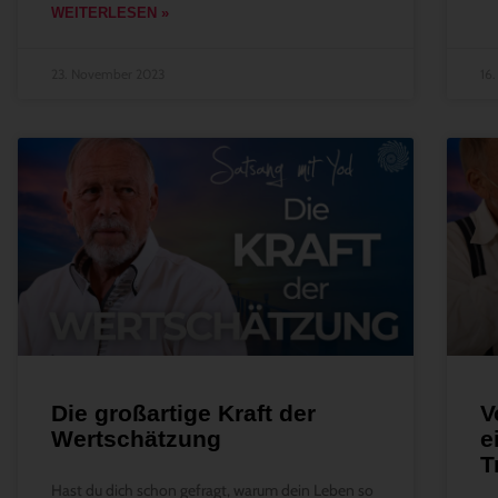
WEITERLESEN »
23. November 2023
16
Die großartige Kraft der
V
Wertschätzung
e
T
Hast du dich schon gefragt, warum dein Leben so