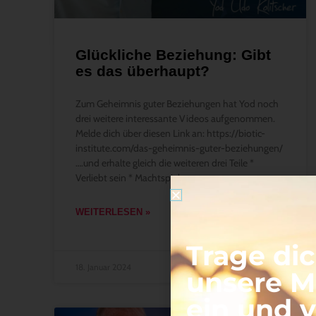
Glückliche Beziehung: Gibt
es das überhaupt?
Zum Geheimnis guter Beziehungen hat Yod noch
drei weitere interessante Videos aufgenommen.
Melde dich über diesen Link an: https://biotic-
institute.com/das-geheimnis-guter-beziehungen/
….und erhalte gleich die weiteren drei Teile *
Verliebt sein * Machtspiele
WEITERLESEN »
18. Januar 2024