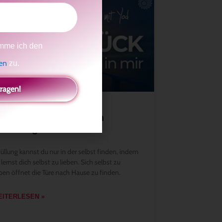
ine Reise zur wahren
rfüllung
füllung kannst du nur in der selbst finden, indem
 lernst dich selbst zu lieben. Sich selbst zu
eben öffnet die Türe nach Hause zu finden.
EITERLESEN »