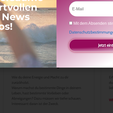
Die Macht der
E
Selbstbestimmung
E
Wie du deine Energie und Macht zu dir
Er
zurückholst.
du
Warum machst du bestimmte Dinge in deinem
li
Leben, hast bestimmte Vorlieben oder
Abneigungen? Dazu müssen wir tiefer schauen.
W
Interessant daran ist der Zweck.