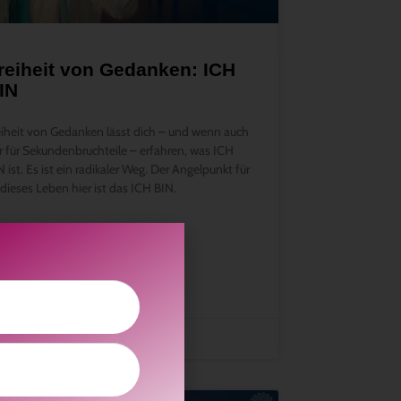
reiheit von Gedanken: ICH
IN
eiheit von Gedanken lässt dich – und wenn auch
r für Sekundenbruchteile – erfahren, was ICH
N ist. Es ist ein radikaler Weg. Der Angelpunkt für
l dieses Leben hier ist das ICH BIN.
EITERLESEN »
. Dezember 2023