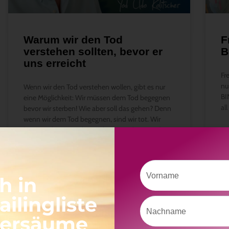
Warum wir den Tod
F
verstehen sollten, bevor er
B
uns erreicht
Fr
nu
Wenn wir den Tod verstehen wollen, gibt es nur
BI
eine Möglichkeit: Wir müssen dem Tod begegnen
al
bevor wir sterben! Wie aber soll das gehen? Denn
wenn wir dem Tod begegnen, sind wir tot. Wir
können aber versuchen, schon zu Lebzeiten dem
W
Tod sehr nahe zu kommen.
WEITERLESEN »
4. Januar 2024
14