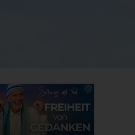
mme ich den
gen
zu.
tragen!