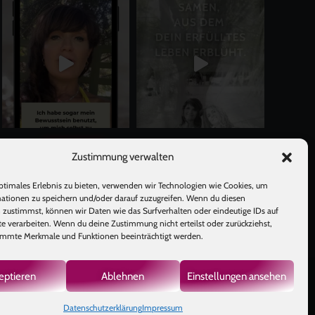
Mehr laden
Auf Instagram folgen
Zustimmung verwalten
ptimales Erlebnis zu bieten, verwenden wir Technologien wie Cookies, um
ationen zu speichern und/oder darauf zuzugreifen. Wenn du diesen
 zustimmst, können wir Daten wie das Surfverhalten oder eindeutige IDs auf
te verarbeiten. Wenn du deine Zustimmung nicht erteilst oder zurückziehst,
mmte Merkmale und Funktionen beeinträchtigt werden.
eptieren
Ablehnen
Einstellungen ansehen
GB
|
Datenschutzerklärung
Impressum