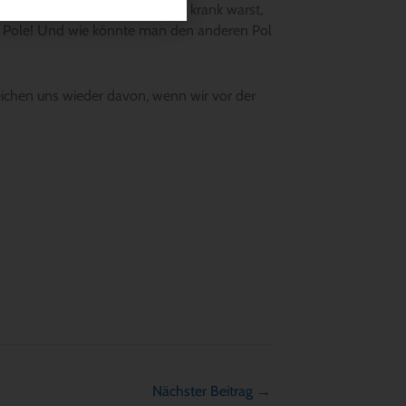
es den anderen Pol. Wenn du nie krank warst,
r 2 Pole! Und wie könnte man den anderen Pol
eichen uns wieder davon, wenn wir vor der
Nächster Beitrag
→