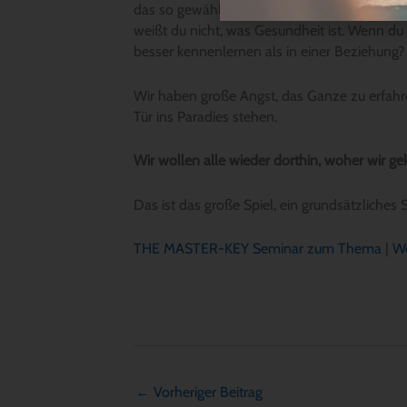
das so gewählt. Wir wollen die Liebe, die Grö
weißt du nicht, was Gesundheit ist. Wenn du
besser kennenlernen als in einer Beziehung?
Wir haben große Angst, das Ganze zu erfahr
Tür ins Paradies stehen.
Wir wollen alle wieder dorthin, woher wir 
Das ist das große Spiel, ein grundsätzliches
THE MASTER-KEY Seminar zum Thema
|
We
←
Vorheriger Beitrag