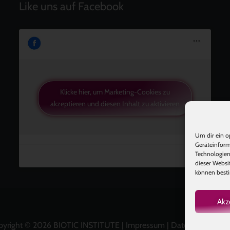
Like uns auf Facebook
Klicke hier, um Marketing-Cookies zu
akzeptieren und diesen Inhalt zu aktivieren
Um dir ein o
Geräteinform
Technologien
dieser Websi
können besti
Akz
pyright © 2026 BIOTIC INSTITUTE |
Impressum
|
Datenschutz
|
A