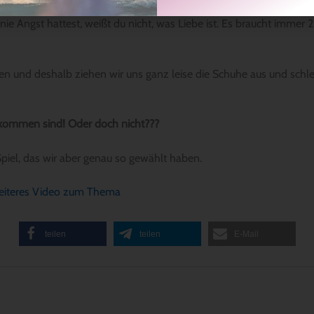
ße, das Glück, die Stille erfahren, die wir sind. Und dazu braucht 
 nie Angst hattest, weißt du nicht, was Liebe ist. Es braucht imme
en und deshalb ziehen wir uns ganz leise die Schuhe aus und schl
gekommen sind! Oder doch nicht???
 Spiel, das wir aber genau so gewählt haben.
iteres Video zum Thema
teilen
teilen
E-Mail