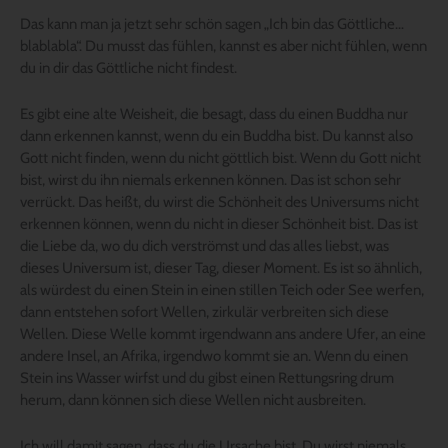
Das kann man ja jetzt sehr schön sagen „Ich bin das Göttliche…
blablabla“. Du musst das fühlen, kannst es aber nicht fühlen, wenn
du in dir das Göttliche nicht findest.
Es gibt eine alte Weisheit, die besagt, dass du einen Buddha nur
dann erkennen kannst, wenn du ein Buddha bist. Du kannst also
Gott nicht finden, wenn du nicht göttlich bist. Wenn du Gott nicht
bist, wirst du ihn niemals erkennen können. Das ist schon sehr
verrückt. Das heißt, du wirst die Schönheit des Universums nicht
erkennen können, wenn du nicht in dieser Schönheit bist. Das ist
die Liebe da, wo du dich verströmst und das alles liebst, was
dieses Universum ist, dieser Tag, dieser Moment. Es ist so ähnlich,
als würdest du einen Stein in einen stillen Teich oder See werfen,
dann entstehen sofort Wellen, zirkulär verbreiten sich diese
Wellen. Diese Welle kommt irgendwann ans andere Ufer, an eine
andere Insel, an Afrika, irgendwo kommt sie an. Wenn du einen
Stein ins Wasser wirfst und du gibst einen Rettungsring drum
herum, dann können sich diese Wellen nicht ausbreiten.
Ich will damit sagen, dass du die Ursache bist. Du wirst niemals