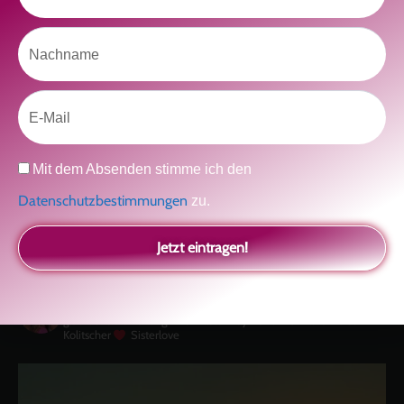
Nachname
Klicke hier, um Marketing-Cookies zu
Email
akzeptieren und diesen Inhalt zu aktivieren
Datenschutz
Mit dem Absenden stimme ich den
Datenschutzbestimmungen
zu.
Jetzt eintragen!
kolitscher.by.biotic
Selbstliebe, Aussöhnung mit der Kindheit, Potenzial entfalten,
glückliche Beziehung-The Master Key
Asha und Marie-Luise
Kolitscher
Sisterlove