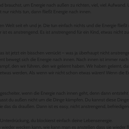
d brauchst, um Energie nach außen zu richten, viel, viel Aufwand. 
nur nichts tun, dann fließt Energie nach innen.
Welt seit eh und je. Die tun einfach nichts und die Energie fließ
er ist es anstrengend. Es ist anstrengend für ein Kind, etwas nicht zu
 ist jetzt ein bisschen verrückt – was ja überhaupt nicht anstrengen
ent bewegt sich die Energie nach innen. Nach innen ist immer nac
Kampf, den wir führen, den wir gelernt haben. Wir haben gelernt, 
etwas werden. Als wenn wir nicht schon etwas wären! Wenn die En
 gescheiter, wenn die Energie nach innen geht, denn dann entsteht 
n musst du außen nicht um die Dinge kämpfen. Du kannst diese Dinge
das da draußen. Dann ist es easy, nicht anstrengend, befriedigend,
 Unterdrückung, du blockierst einfach deine Lebensenergie.
e wieder wecken kann, wie kann man es anstellen dass sie wieder fl