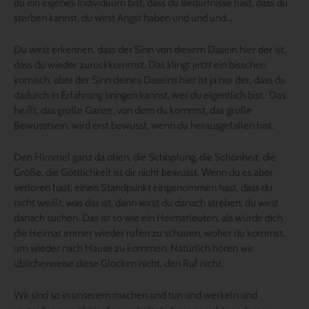
du ein eigenes Individuum bist, dass du Bedürfnisse hast, dass du
sterben kannst, du wirst Angst haben und und und…
Du wirst erkennen, dass der Sinn von diesem Dasein hier der ist,
dass du wieder zurückkommst. Das klingt jetzt ein bisschen
komisch, aber der Sinn deines Daseins hier ist ja nur der, dass du
dadurch in Erfahrung bringen kannst, wer du eigentlich bist. Das
heißt, das große Ganze, von dem du kommst, das große
Bewusstsein, wird erst bewusst, wenn du herausgefallen bist.
Den Himmel ganz da oben, die Schöpfung, die Schönheit, die
Größe, die Göttlichkeit ist dir nicht bewusst. Wenn du es aber
verloren hast, einen Standpunkt eingenommen hast, dass du
nicht weißt, was das ist, dann wirst du danach streben, du wirst
danach suchen. Das ist so wie ein Heimatleuten, als würde dich
die Heimat immer wieder rufen zu schauen, woher du kommst,
um wieder nach Hause zu kommen. Natürlich hören wir
üblicherweise diese Glocken nicht, den Ruf nicht.
Wir sind so in unserem machen und tun und werkeln und