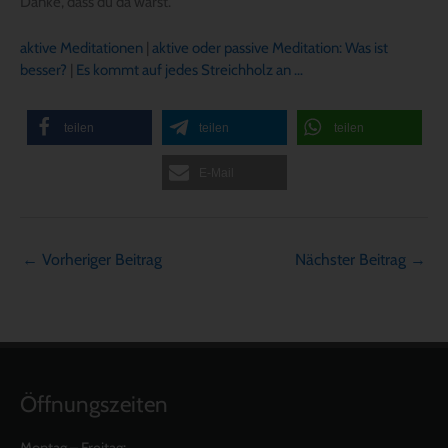
Danke, dass du da warst.
aktive Meditationen
|
aktive oder passive Meditation: Was ist
besser?
|
Es kommt auf jedes Streichholz an …
teilen
teilen
teilen
E-Mail
←
Vorheriger Beitrag
Nächster Beitrag
→
Öffnungszeiten
Montag – Freitag: