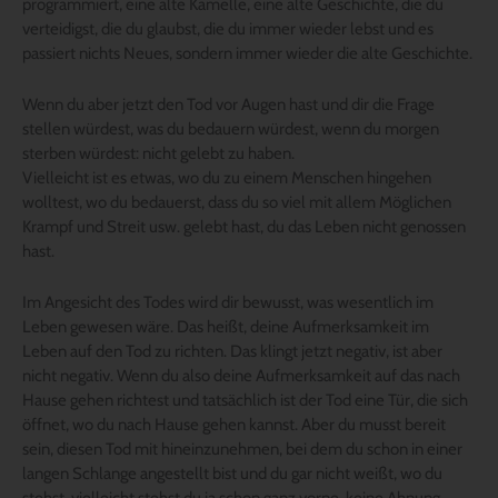
programmiert, eine alte Kamelle, eine alte Geschichte, die du
verteidigst, die du glaubst, die du immer wieder lebst und es
passiert nichts Neues, sondern immer wieder die alte Geschichte.
Wenn du aber jetzt den Tod vor Augen hast und dir die Frage
stellen würdest, was du bedauern würdest, wenn du morgen
sterben würdest: nicht gelebt zu haben.
Vielleicht ist es etwas, wo du zu einem Menschen hingehen
wolltest, wo du bedauerst, dass du so viel mit allem Möglichen
Krampf und Streit usw. gelebt hast, du das Leben nicht genossen
hast.
Im Angesicht des Todes wird dir bewusst, was wesentlich im
Leben gewesen wäre. Das heißt, deine Aufmerksamkeit im
Leben auf den Tod zu richten. Das klingt jetzt negativ, ist aber
nicht negativ. Wenn du also deine Aufmerksamkeit auf das nach
Hause gehen richtest und tatsächlich ist der Tod eine Tür, die sich
öffnet, wo du nach Hause gehen kannst. Aber du musst bereit
sein, diesen Tod mit hineinzunehmen, bei dem du schon in einer
langen Schlange angestellt bist und du gar nicht weißt, wo du
stehst, vielleicht stehst du ja schon ganz vorne, keine Ahnung.