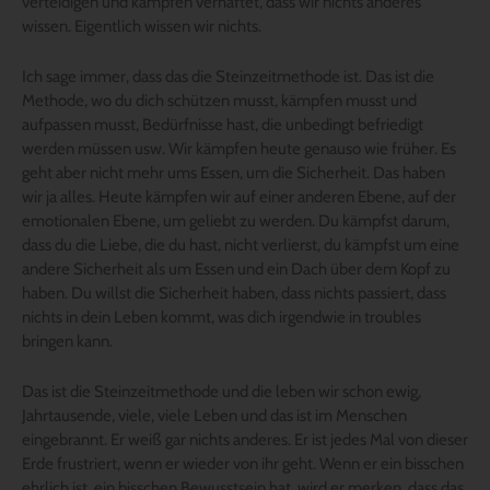
verteidigen und kämpfen verhaftet, dass wir nichts anderes
wissen. Eigentlich wissen wir nichts.
Ich sage immer, dass das die Steinzeitmethode ist. Das ist die
Methode, wo du dich schützen musst, kämpfen musst und
aufpassen musst, Bedürfnisse hast, die unbedingt befriedigt
werden müssen usw. Wir kämpfen heute genauso wie früher. Es
geht aber nicht mehr ums Essen, um die Sicherheit. Das haben
wir ja alles. Heute kämpfen wir auf einer anderen Ebene, auf der
emotionalen Ebene, um geliebt zu werden. Du kämpfst darum,
dass du die Liebe, die du hast, nicht verlierst, du kämpfst um eine
andere Sicherheit als um Essen und ein Dach über dem Kopf zu
haben. Du willst die Sicherheit haben, dass nichts passiert, dass
nichts in dein Leben kommt, was dich irgendwie in troubles
bringen kann.
Das ist die Steinzeitmethode und die leben wir schon ewig,
Jahrtausende, viele, viele Leben und das ist im Menschen
eingebrannt. Er weiß gar nichts anderes. Er ist jedes Mal von dieser
Erde frustriert, wenn er wieder von ihr geht. Wenn er ein bisschen
ehrlich ist, ein bisschen Bewusstsein hat, wird er merken, dass das