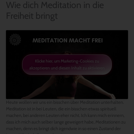
Wie dich Meditation in die
Freiheit bringt
Klicke hier, um Marketing-Cookies zu
akzeptieren und diesen Inhalt zu aktivieren
Heute wollen wir uns ein bisschen über Meditation unterhalten.
Meditation ist in bei Leuten, die ein bisschen etwas spirituell
machen, bei anderen Leuten eher nicht. Ich kann mich erinnern,
dass ich mich auch selber lange geweigert habe, Meditationen zu
machen, denn es bringt dich irgendwie in so einen Zustand der