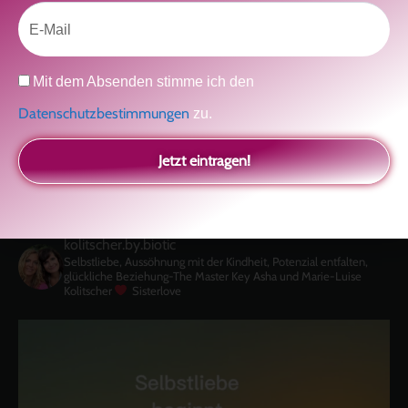
Email
Klicke hier, um Marketing-Cookies zu
akzeptieren und diesen Inhalt zu aktivieren
Datenschutz
Mit dem Absenden stimme ich den
Datenschutzbestimmungen
zu.
Jetzt eintragen!
kolitscher.by.biotic
Selbstliebe, Aussöhnung mit der Kindheit, Potenzial entfalten,
glückliche Beziehung-The Master Key
Asha und Marie-Luise
Kolitscher
Sisterlove