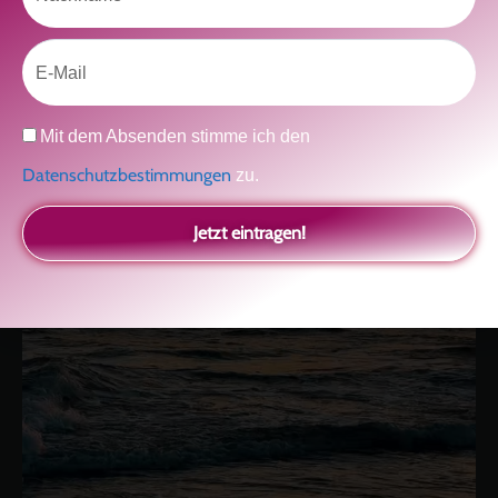
Email
Datenschutz
Mit dem Absenden stimme ich den
Datenschutzbestimmungen
zu.
kolitscher.by.biotic
Jetzt eintragen!
Selbstliebe, Aussöhnung mit der Kindheit, Potenzial entfalten,
glückliche Beziehung-The Master Key
Asha und Marie-Luise
Kolitscher
Sisterlove