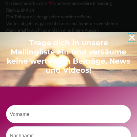
Ein Geschenk für dich
und eine besondere Einladung
Radikal ehrlich
Der Teil von dir, der gesehen werden möchte
Vielleicht geht es gar nicht darum, noch mehr zu verstehen
Manchmal braucht es einfach eine kleine Auszeit
Trage dich in unsere
Mailingliste ein und versäume
keine wertvollen Beiträge, News
und Videos!
Like uns auf Facebook
Vorname
Klicke hier, um Marketing-Cookies zu
Nachname
akzeptieren und diesen Inhalt zu aktivieren