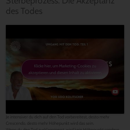
Sterbeprozess: Die Akzeptanz
des Todes
Klicke hier, um Marketing-Cookies zu
akzeptieren und diesen Inhalt zu aktivieren
Je intensiver du dich auf den Tod vorbereitest, desto mehr
Crescendo, desto mehr Höhepunkt wird das sein.
Wenn du den Tod ausklammerst, wird kein Höhepunkt sondern,