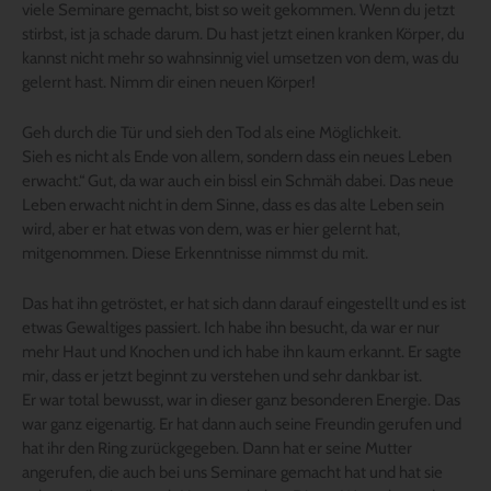
viele Seminare gemacht, bist so weit gekommen. Wenn du jetzt
stirbst, ist ja schade darum. Du hast jetzt einen kranken Körper, du
kannst nicht mehr so wahnsinnig viel umsetzen von dem, was du
gelernt hast. Nimm dir einen neuen Körper!
Geh durch die Tür und sieh den Tod als eine Möglichkeit.
Sieh es nicht als Ende von allem, sondern dass ein neues Leben
erwacht.“ Gut, da war auch ein bissl ein Schmäh dabei. Das neue
Leben erwacht nicht in dem Sinne, dass es das alte Leben sein
wird, aber er hat etwas von dem, was er hier gelernt hat,
mitgenommen. Diese Erkenntnisse nimmst du mit.
Das hat ihn getröstet, er hat sich dann darauf eingestellt und es ist
etwas Gewaltiges passiert. Ich habe ihn besucht, da war er nur
mehr Haut und Knochen und ich habe ihn kaum erkannt. Er sagte
mir, dass er jetzt beginnt zu verstehen und sehr dankbar ist.
Er war total bewusst, war in dieser ganz besonderen Energie. Das
war ganz eigenartig. Er hat dann auch seine Freundin gerufen und
hat ihr den Ring zurückgegeben. Dann hat er seine Mutter
angerufen, die auch bei uns Seminare gemacht hat und hat sie