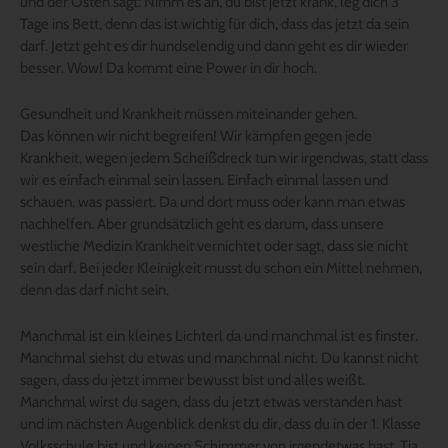
und der Osten sagt: Nimm es an, du bist jetzt krank, leg dich 3
Tage ins Bett, denn das ist wichtig für dich, dass das jetzt da sein
darf. Jetzt geht es dir hundselendig und dann geht es dir wieder
besser. Wow! Da kommt eine Power in dir hoch.
Gesundheit und Krankheit müssen miteinander gehen.
Das können wir nicht begreifen! Wir kämpfen gegen jede
Krankheit, wegen jedem Scheißdreck tun wir irgendwas, statt dass
wir es einfach einmal sein lassen. Einfach einmal lassen und
schauen, was passiert. Da und dort muss oder kann man etwas
nachhelfen. Aber grundsätzlich geht es darum, dass unsere
westliche Medizin Krankheit vernichtet oder sagt, dass sie nicht
sein darf. Bei jeder Kleinigkeit musst du schon ein Mittel nehmen,
denn das darf nicht sein.
Manchmal ist ein kleines Lichterl da und manchmal ist es finster.
Manchmal siehst du etwas und manchmal nicht. Du kannst nicht
sagen, dass du jetzt immer bewusst bist und alles weißt.
Manchmal wirst du sagen, dass du jetzt etwas verstanden hast
und im nächsten Augenblick denkst du dir, dass du in der 1. Klasse
Volksschule bist und keinen Schimmer von irgendetwas hast. Tja,