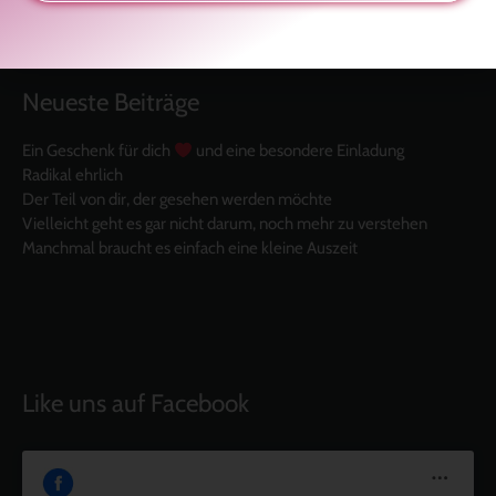
Neueste Beiträge
Ein Geschenk für dich
und eine besondere Einladung
Radikal ehrlich
Der Teil von dir, der gesehen werden möchte
Vielleicht geht es gar nicht darum, noch mehr zu verstehen
Manchmal braucht es einfach eine kleine Auszeit
Like uns auf Facebook