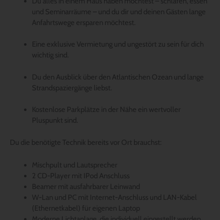
Du alles in einem Haus haben möchtest – schlafen, essen
und Seminarräume – und du dir und deinen Gästen lange
Anfahrtswege ersparen möchtest.
Eine exklusive Vermietung und ungestört zu sein für dich
wichtig sind.
Du den Ausblick über den Atlantischen Ozean und lange
Strandspaziergänge liebst.
Kostenlose Parkplätze in der Nähe ein wertvoller
Pluspunkt sind.
Du die benötigte Technik bereits vor Ort brauchst:
Mischpult und Lautsprecher
2 CD-Player mit IPod Anschluss
Beamer mit ausfahrbarer Leinwand
W-Lan und PC mit Internet-Anschluss und LAN-Kabel
(Ethernetkabel) für eigenen Laptop
Moderne Lichtanlage, die individuell eingestellt werden