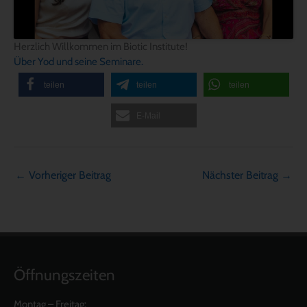
Herzlich Willkommen im Biotic Institute!
Über Yod und seine Seminare.
teilen
teilen
teilen
E-Mail
←
Vorheriger Beitrag
Nächster Beitrag
→
Öffnungszeiten
Montag – Freitag: