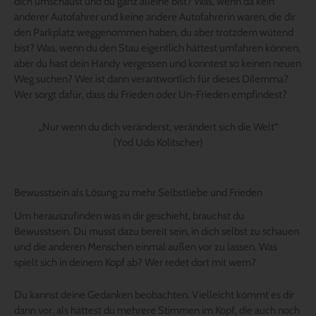
dich umschaust und du ganz alleine bist? Was, wenn da kein
anderer Autofahrer und keine andere Autofahrerin waren, die dir
den Parkplatz weggenommen haben, du aber trotzdem wütend
bist? Was, wenn du den Stau eigentlich hättest umfahren können,
aber du hast dein Handy vergessen und konntest so keinen neuen
Weg suchen? Wer ist dann verantwortlich für dieses Dilemma?
Wer sorgt dafür, dass du Frieden oder Un-Frieden empfindest?
„Nur wenn du dich veränderst, verändert sich die Welt“
(Yod Udo Kolitscher)
Bewusstsein als Lösung zu mehr Selbstliebe und Frieden
Um herauszufinden was in dir geschieht, brauchst du
Bewusstsein. Du musst dazu bereit sein, in dich selbst zu schauen
und die anderen Menschen einmal außen vor zu lassen. Was
spielt sich in deinem Kopf ab? Wer redet dort mit wem?
Du kannst deine Gedanken beobachten. Vielleicht kommt es dir
dann vor, als hättest du mehrere Stimmen im Kopf, die auch noch