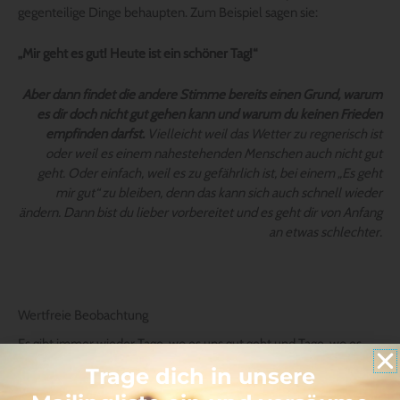
gegenteilige Dinge behaupten. Zum Beispiel sagen sie:
„Mir geht es gut! Heute ist ein schöner Tag!“
Aber dann findet die andere Stimme bereits einen Grund, warum
es dir doch nicht gut gehen kann und warum du keinen Frieden
empfinden darfst.
Vielleicht weil das Wetter zu regnerisch ist
oder weil es einem nahestehenden Menschen auch nicht gut
geht. Oder einfach, weil es zu gefährlich ist, bei einem „Es geht
mir gut“ zu bleiben, denn das kann sich auch schnell wieder
ändern. Dann bist du lieber vorbereitet und es geht dir von Anfang
an etwas schlechter.
Wertfreie Beobachtung
Es gibt immer wieder Tage, wo es uns gut geht und Tage, wo es
uns weniger gut geht. So ist es, das Leben.
Trage dich in unsere