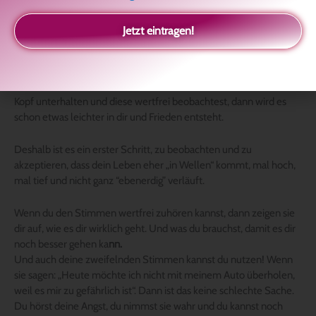
Jetzt eintragen!
Wenn du herausfinden kannst, welche Stimmen sich in deinem
Kopf unterhalten und diese wertfrei beobachtest, dann wird es
schon etwas leichter in dir und Frieden entsteht.
Deshalb ist es ein erster Schritt, zu beobachten und zu
akzeptieren, dass dein Leben eher „in Wellen“ kommt, mal hoch,
mal tief und nicht ganz “ebenerdig” verläuft.
Wenn du den Stimmen wertfrei zuhören kannst, dann zeigen sie
dir auf, wie es dir wirklich geht. Und was du brauchst, damit es dir
noch besser gehen ka
nn.
Und auch deine zweifelnden Stimmen kannst du nutzen! Wenn
sie sagen: „Heute möchte ich nicht mit meinem Auto überholen,
weil es mir zu gefährlich ist“. Dann ist das keine schlechte Sache.
Du hörst deine Angst, du nimmst sie wahr und du kannst noch