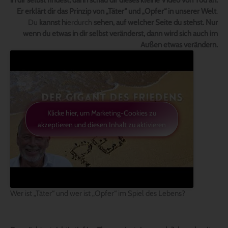
in dir selbst findest, dann schau dir dieses kleine Video von Yod an.
Er erklärt dir das Prinzip von „Täter“ und „Opfer“ in unserer Welt
.
Du
kannst h
ierdurch
sehen, auf welcher Seite du stehst. Nur
wenn du etwas in dir selbst veränderst, dann wird sich auch im
Außen etwas verändern.
Klicke hier, um Marketing-Cookies zu
akzeptieren und diesen Inhalt zu aktivieren
Wer ist „Täter“ und wer ist „Opfer“ im Spiel des Lebens?