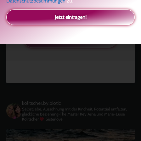
Datenschutzbestimmungen
zu.
Jetzt eintragen!
Klicke hier, um Marketing-Cookies zu
akzeptieren und diesen Inhalt zu aktivieren
kolitscher.by.biotic
Selbstliebe, Aussöhnung mit der Kindheit, Potenzial entfalten,
glückliche Beziehung-The Master Key
Asha und Marie-Luise
Kolitscher
Sisterlove