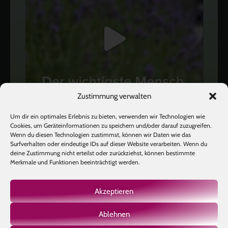
Zustimmung verwalten
Um dir ein optimales Erlebnis zu bieten, verwenden wir Technologien wie
Cookies, um Geräteinformationen zu speichern und/oder darauf zuzugreifen.
Wenn du diesen Technologien zustimmst, können wir Daten wie das
Surfverhalten oder eindeutige IDs auf dieser Website verarbeiten. Wenn du
deine Zustimmung nicht erteilst oder zurückziehst, können bestimmte
Mehr laden
Auf Instagram folgen
Merkmale und Funktionen beeinträchtigt werden.
Akzeptieren
Ablehnen
Copyright © 2026 BIOTIC INSTITUTE |
Impressum
|
Datenschutz