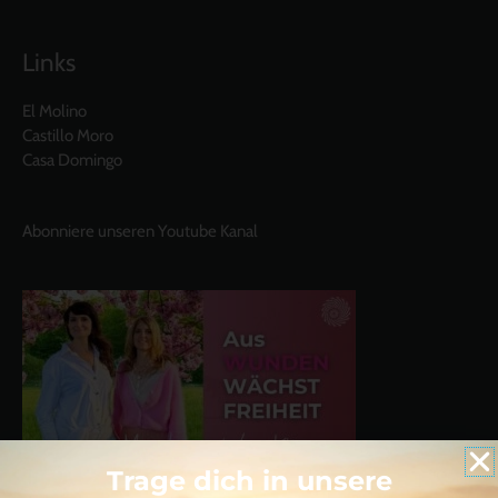
Links
El Molino
Castillo Moro
Casa Domingo
Abonniere unseren Youtube Kanal
Trage dich in unsere