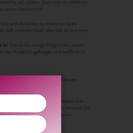
ert für sich alleine. Dann bist du mitten im
sst, woher das kommt!
 bist und damit bist du mitten im Spiel.
dich verlaufen hast, aber das ist eine Idee.
ist.
Das ist die einzige Möglichkeit, wieder
in der Projektion gefangen und weißt nicht,
 erledigt. Hör auf zu denken! In diesem
wenn du ihn loslässt, dann entsteht eine
 ICH BIN konzentrieren solltest – Vorsicht! Du
st – taucht etwas für Bruchteile von