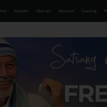
itute
Kalender
Über uns
Seminare
Coaching
P