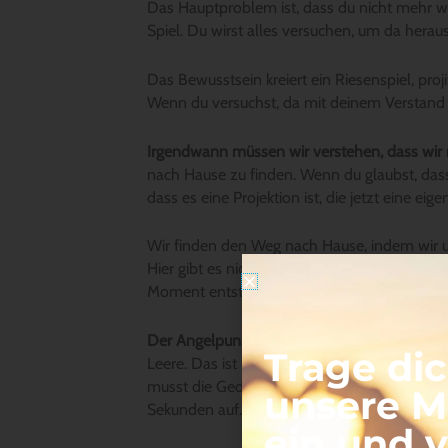
Das Hauptproblem ist, dass du nicht mehr wei
Spiel. Du wirst alles versuchen, um da her
Das Bewusstsein kreiert ein Riesenspiel, proj
Wenn du versuchst, da mit deinem Verstand he
Irgendwann müssen wir verstehen, dass wir n
nach Hause zu finden. Wenn du glaubst, dass 
dass es eine Projektion ist, die jetzt eine ei
Wir finden den Weg nach Hause, indem wir 
Hier gibt es nichts zu verändern. Nimm die Pr
Moment entsteht der Raum, entsteht in Wahr
Der Angelpunkt für all dieses Leben hier ist 
Trage dic
Leere. Das ist nicht ganz einfach, weil wir g
musst die Gedanken einfach lassen. Lass sie
unsere Ma
Sekunden auf.
ein und 