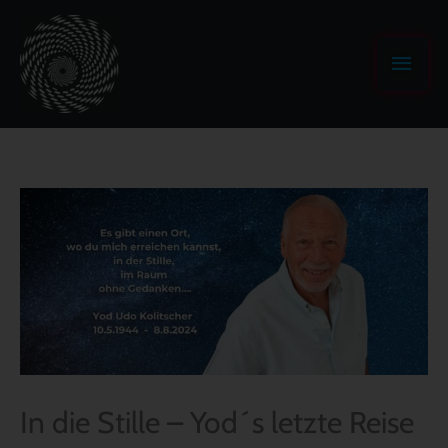
Zum
Haup
Inhalt
springen
In die Stille – Yod´s letzte Reise