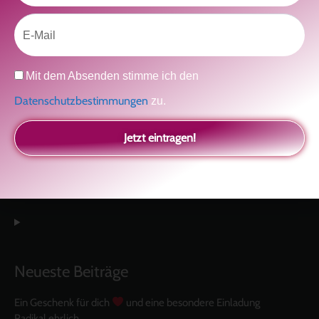
Email
Abonniere unseren Youtube Kanal
Datenschutz
Mit dem Absenden stimme ich den
Datenschutzbestimmungen
zu.
Jetzt eintragen!
Neueste Beiträge
Ein Geschenk für dich
und eine besondere Einladung
Radikal ehrlich