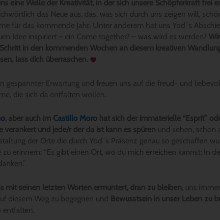
uns eine Welle der Kreativität, in der sich unsere Schöpferkraft frei e
richwörtlich das Neue aus, das, was sich durch uns zeigen will, schö
e für das kommende Jahr. Unter anderem hat uns Yod´s Abschieds
en Idee inspiriert – ein Come together? – was wird es werden?
Wir
ür Schritt in den kommenden Wochen an diesem kreativen Wandlun
ssen, lass dich überraschen.
 in gespannter Erwartung und freuen uns auf die freud- und liebevo
, die sich da entfalten wollen.
no
, aber auch im
Castillo Moro
hat sich der immaterielle “Esprit” ode
 verankert und jede/r der da ist kann es spüren
und sehen, schon a
altung der Orte die durch Yod´s Präsenz genau so geschaffen wur
zu erinnern: “Es gibt einen Ort, wo du mich erreichen kannst: In der
anken.”
 mit seinen letzten Worten ermuntert, dran zu bleiben
, uns immer
auf diesem Weg zu begegnen und
Bewusstsein in unser Leben zu b
 entfalten.