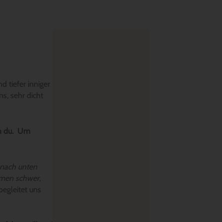
nd tiefer inniger
s, sehr dicht
ch du. Um
nach unten
tmen schwer,
begleitet uns