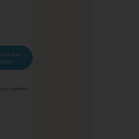
über das
hloss.
eude bereiten