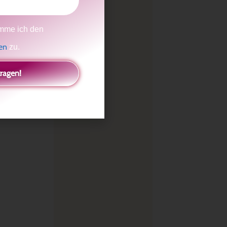
mme ich den
gen
zu.
tragen!