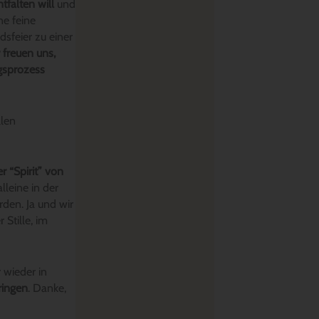
ntfalten will
und
ne feine
feier zu einer
 freuen uns,
gsprozess
llen
r “Spirit” von
lleine in der
den. Ja und wir
 Stille, im
 wieder in
ringen
. Danke,