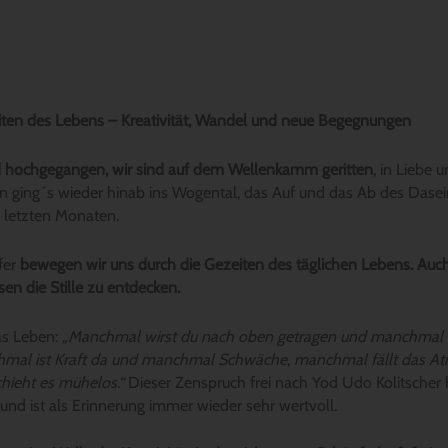
iten des Lebens – Kreativität, Wandel und neue Begegnungen
 hochgegangen, wir sind auf dem Wellenkamm geritten
, in Liebe u
 ging´s wieder hinab ins Wogental, das Auf und das Ab des Dasein
n letzten Monaten.
fer
bewegen wir uns durch die Gezeiten des täglichen Lebens. Au
sen die Stille zu entdecken.
das Leben:
„Manchmal wirst du nach oben getragen und manchmal 
hmal ist Kraft da und manchmal Schwäche, manchmal fällt das A
ieht es mühelos.“
Dieser Zenspruch frei nach Yod Udo Kolitscher 
und ist als Erinnerung immer wieder sehr wertvoll.