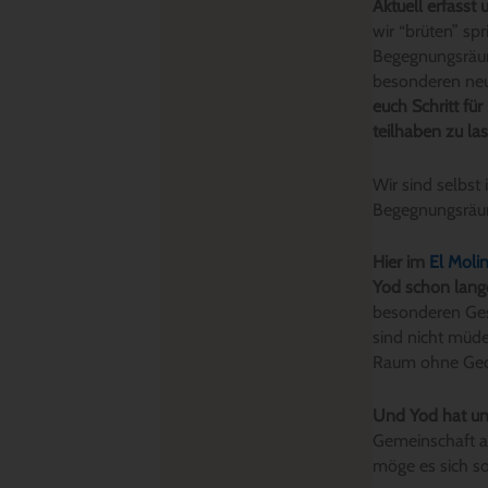
Aktuell erfasst 
wir “brüten” sp
Begegnungsräum
besonderen neu
euch Schritt f
teilhaben zu la
Wir sind selbst
Begegnungsräume
Hier im
El Moli
Yod schon lange
besonderen Gest
sind nicht müde 
Raum ohne Ged
Und Yod hat uns
Gemeinschaft 
möge es sich so