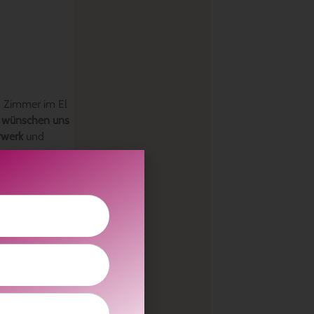
n Zimmer im El
r wünschen uns
erwerk
und
u helfen. Neben
eines und
6645535551
,
Ihr habt uns so