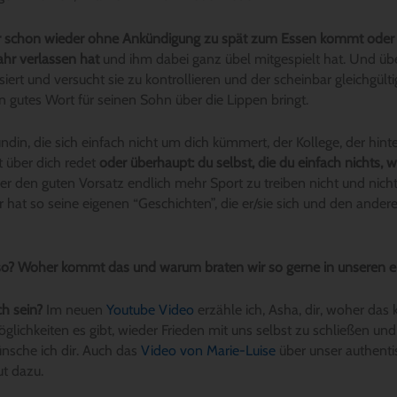
er schon wieder ohne Ankündigung zu spät zum Essen kommt oder d
Jahr verlassen hat
und ihm dabei ganz übel mitgespielt hat. Und übe
itisiert und versucht sie zu kontrollieren und der scheinbar gleichgülti
 gutes Wort für seinen Sohn über die Lippen bringt.
undin, die sich einfach nicht um dich kümmert, der Kollege, der hin
 über dich redet
oder überhaupt: du selbst, die du einfach nichts, 
er den guten Vorsatz endlich mehr Sport zu treiben nicht und nic
/r hat so seine eigenen “Geschichten”, die er/sie sich und den ande
so? Woher kommt das und warum braten wir so gerne in unseren e
ch sein?
Im neuen
Youtube Video
erzähle ich, Asha, dir, woher da
glichkeiten es gibt, wieder Frieden mit uns selbst zu schließen und 
nsche ich dir. Auch das
Video von Marie-Luise
über unser authenti
ut dazu.