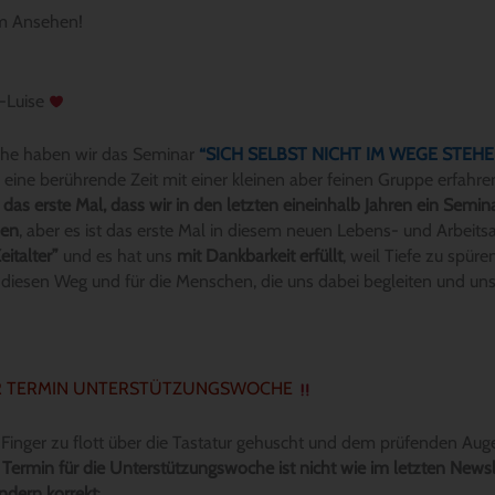
im Ansehen!
-Luise
oche haben wir das Seminar
“SICH SELBST NICHT IM WEGE STEHE
eine berührende Zeit mit einer kleinen aber feinen Gruppe erfahre
ht das erste Mal, dass wir in den letzten eineinhalb Jahren ein Semi
ben
, aber es ist das erste Mal in diesem neuen Lebens- und Arbeits
eitalter”
und es hat uns
mit Dankbarkeit erfüllt
, weil Tiefe zu spüre
 diesen Weg und für die Menschen, die uns dabei begleiten und uns
R TERMIN UNTERSTÜTZUNGSWOCHE
 Finger zu flott über die Tastatur gehuscht und dem prüfenden Auge
 Termin für die Unterstützungswoche ist nicht wie im letzten Newsl
ndern korrekt
: