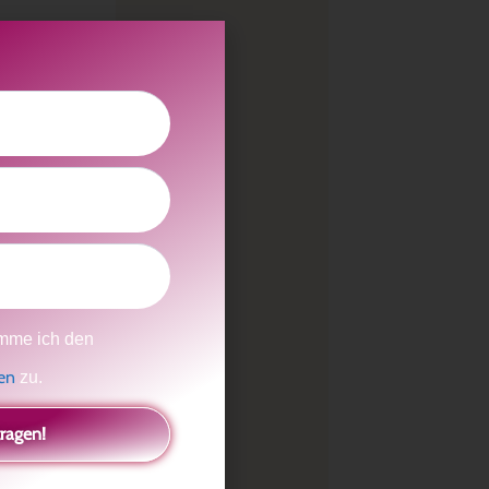
und der
re Tatkräftige
ßen lassen.
36645535551
,
mme ich den
gen
zu.
tragen!