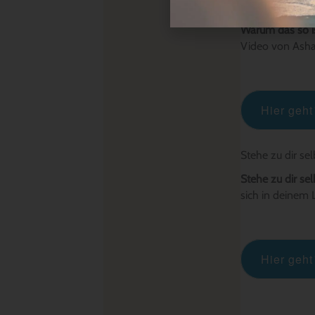
Warum das so is
Video von Asha
Hier geh
Stehe zu dir sel
Stehe zu dir se
sich in deinem 
Hier geh