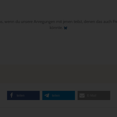
ns, wenn du unsere Anregungen mit jenen teilst, denen das auch Fr
könnte.
teilen
teilen
E-Mail