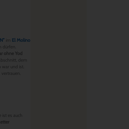
N”
im
El Molino
n dürfen.
nar ohne Yod
abschnitt, dem
n war und ist.
 vertrauen.
 ist es auch
etter