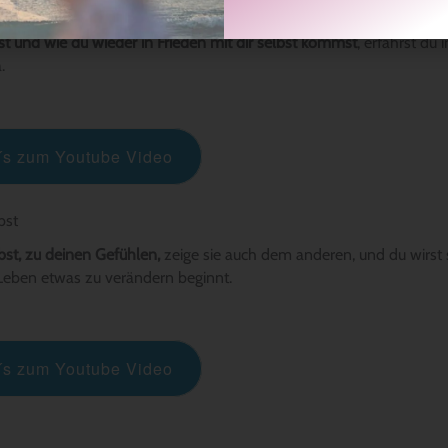
t und wie du wieder in Frieden mit dir selbst kommst
, erfährst du 
.
t´s zum Youtube Video
bst
lbst, zu deinen Gefühlen,
zeige sie auch dem anderen, und du wirst 
Leben etwas zu verändern beginnt.
t´s zum Youtube Video