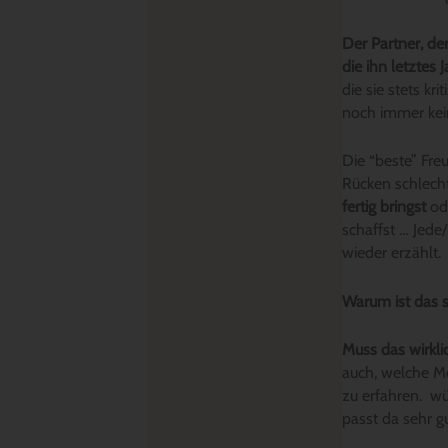
Der Partner, d
die ihn letztes 
die sie stets kr
noch immer kein
Die “beste” Fre
Rücken schlecht
fertig bringst
od
schaffst … Jede
wieder erzählt.
Warum ist das 
Muss das wirkli
auch, welche Mö
zu erfahren. wü
passt da sehr g