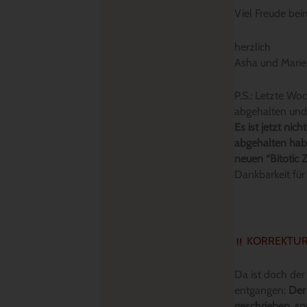
Viel Freude be
herzlich
Asha und Marie
P.S.: Letzte W
abgehalten und 
Es ist jetzt nic
abgehalten ha
neuen “Bitotic Z
Dankbarkeit für
KORREKTU
Da ist doch der
entgangen:
Der
geschrieben, so