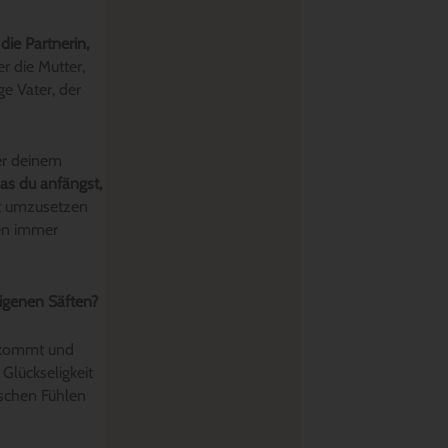
ie Partnerin,
r die Mutter,
ge Vater, der
ter deinem
was du anfängst,
ht umzusetzen
ren immer
igenen Säften?
s kommt und
Glückseligkeit
schen Fühlen