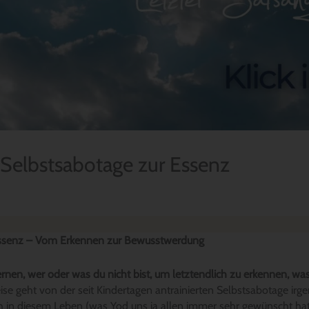
r Selbstsabotage zur Essenz
Essenz – Vom Erkennen zur Bewusstwerdung
ernen, wer oder was du nicht bist, um letztendlich zu erkennen, was 
ise geht von der seit Kindertagen antrainierten Selbstsabotage ir
h in diesem Leben (was Yod uns ja allen immer sehr gewünscht hat