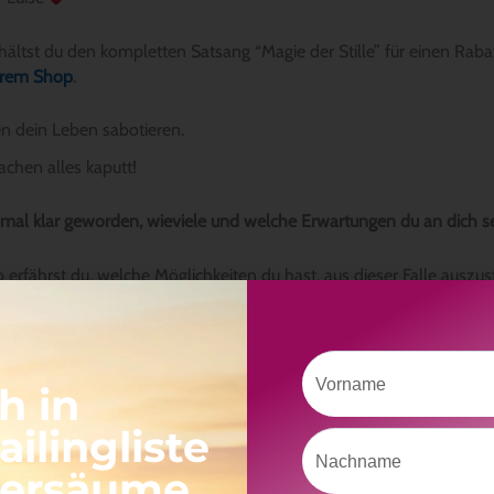
erhältst du den kompletten Satsang “Magie der Stille” für einen Rab
erem Shop
.
n dein Leben sabotieren.
chen alles kaputt!
inmal klar geworden, wieviele und welche Erwartungen du an dich s
 erfährst du, welche Möglichkeiten du hast, aus dieser Falle auszus
h im zweiten Teil des Videos in eine Übung,
die dir dabei hilft Erwar
 damit aufzulösen.
Vorname
h in
Hier geht´s zum Youtube Video
ilingliste
Nachname
versäume