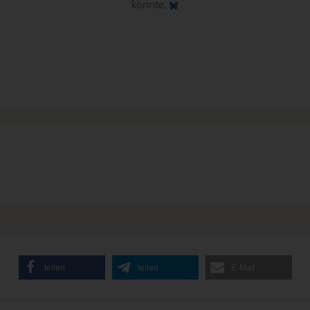
könnte.
teilen
teilen
E-Mail