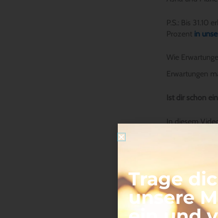
P.S.: Bis 31.10 
Prozent
in uns
Wie Erwartunge
Erwartungen ma
Ist dir schon e
In diesem Video
Luise führt dic
integrieren und
Trage dic
unsere Ma
ein und 