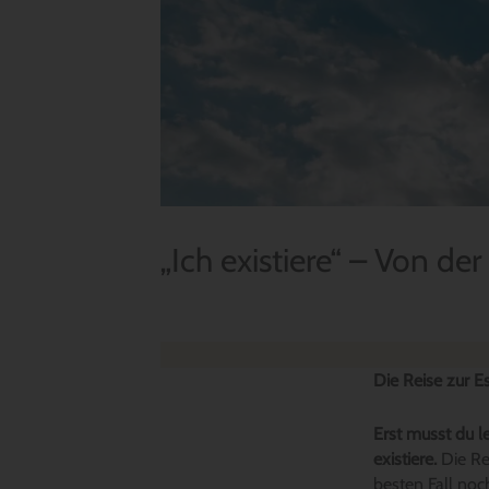
„Ich existiere“ – Von de
Die Reise zur 
Erst musst du l
existiere.
Die Re
besten Fall noc