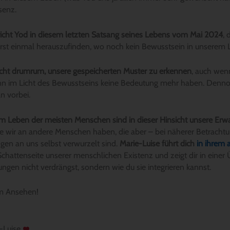
senz.
icht Yod in diesem letzten Satsang seines Lebens vom Mai 2024
, 
 erst einmal herauszufinden, wo noch kein Bewusstsein in unserem L
ht drumrum, unsere gespeicherten Muster zu erkennen
, auch wen
ann im Licht des Bewusstseins keine Bedeutung mehr haben. Denno
n vorbei.
 im Leben der meisten Menschen sind in dieser Hinsicht unsere Er
e wir an andere Menschen haben, die aber – bei näherer Betrachtu
gen an uns selbst verwurzelt sind.
Marie-Luise führt dich
in ihrem 
Schattenseite unserer menschlichen Existenz und zeigt dir in einer
ngen nicht verdrängst, sondern wie du sie integrieren kannst.
im Ansehen!
-Luise