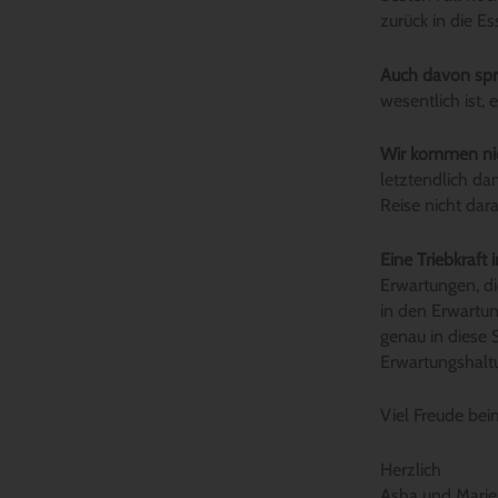
zurück in die Es
Auch davon spr
wesentlich ist,
Wir kommen nic
letztendlich d
Reise nicht dara
Eine Triebkraft
Erwartungen, di
in den Erwartun
genau in diese 
Erwartungshaltu
Viel Freude be
Herzlich
Asha und Marie