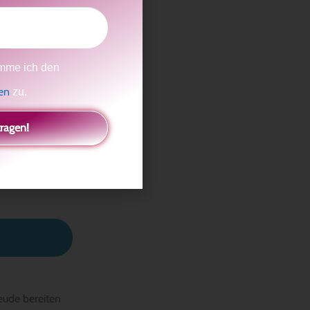
mme ich den
on all deinen
gen
zu.
tragen!
on 20 Prozent
.
eude bereiten