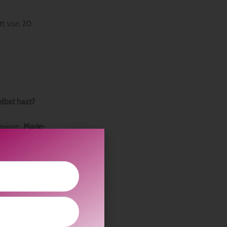
att von 20
elbst hast?
teigen.
Marie-
tungen zu