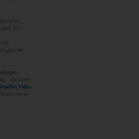
dass es so
eben ist.
n sie
ch geht die
wartungen
:
ng – vor allem
aktuellen Video
 Übung, wie du