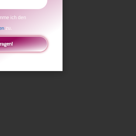
mme ich den
gen
zu.
tragen!