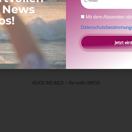
, News
Datenschutz
os!
Mit dem Absenden sti
Datenschutzbestimmun
Jetzt ein
KLICK INS BILD – für mehr INFOS