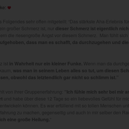
nke:
 Folgendes sehr offen mitgeteilt: “Das stärkste Aha-Erlebnis fü
 ein großer Schmerz ist, nur
dieser Schmerz ist eigentlich nich
dern die riesengroße Angst vor diesem Schmerz. Man fühlt sich 
ufgehoben, dass man es schafft, da durchzugehen und di
 ist
in Wahrheit nur ein kleiner Funke.
Wenn man da durchge
 kaum,
was man in seinem Leben alles so tut, um diesen Sch
sen, obwohl das letztendlich gar nicht so schlimm ist.”
hlt von ihrer Gruppenerfahrung:
“Ich fühle mich sehr bei mir
rt
und habe über diese 12 Tage so ein liebevolles Gefühl für mi
 entwickeln können. Es war erfüllend mit so tollen Menschen u
rfahrung zu machen, gegenseitig und auch in mir selber den Ra
ich eine große Heilung.
”