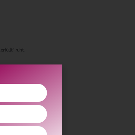
rfüllt“ ruht.
enz ruft –