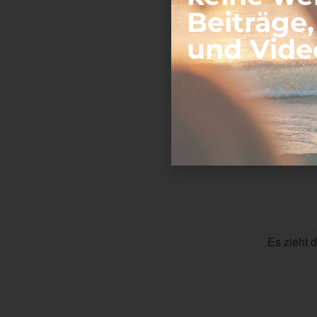
Beiträge
In einer Woche,
und Vide
Die Rückkehr in
Es zieht 