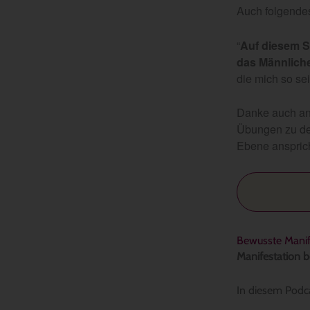
Auch folgendes
“
Auf diesem S
das Männlich
die mich so se
Danke auch a
Übungen zu den
Ebene anspricht
Bewusste Manif
Manifestation b
In diesem Podca