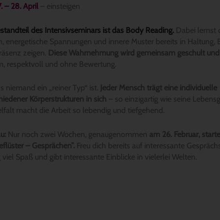
. – 28. April
– einsteigen
estandteil des Intensivseminars ist das Body Reading.
Dabei lernst d
n, energetische Spannungen und innere Muster bereits in Haltung,
räsenz zeigen.
Diese Wahrnehmung wird gemeinsam geschult und i
, respektvoll und ohne Bewertung.
s niemand ein „reiner Typ“ ist.
Jeder Mensch trägt eine individuelle
iedener Körperstrukturen in sich
– so einzigartig wie seine Lebensg
lfalt macht die Arbeit so lebendig und tiefgehend.
au:
Nur noch zwei Wochen, genaugenommen
am 26. Februar, start
flüster – Gesprächen”.
Freu dich bereits auf interessante Gespräch
 viel Spaß und gibt interessante Einblicke in vielerlei Welten.