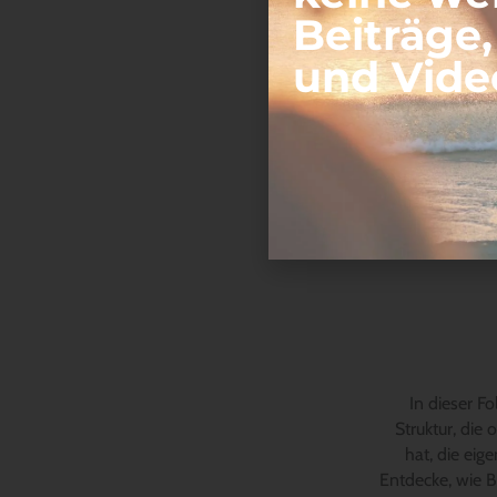
Beiträge
und Vide
In dieser F
Struktur, die 
hat, die eig
Entdecke, wie B