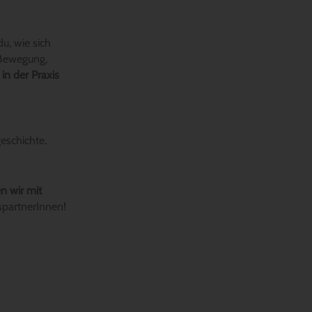
u, wie sich
 Bewegung,
n der Praxis
eschichte.
en wir mit
spartnerInnen!