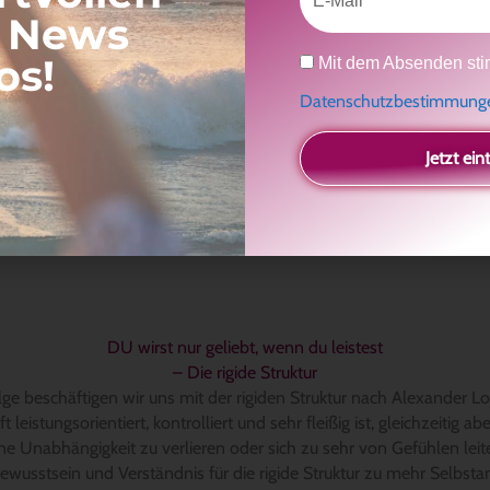
, News
Datenschutz
os!
Mit dem Absenden sti
Datenschutzbestimmun
Jetzt ein
Hier geht´s zu den PODCAST PLATTFORMEN
DU wirst nur geliebt, wenn du leistest
– Die rigide Struktur
olge beschäftigen wir uns mit der rigiden Struktur nach Alexander L
oft leistungsorientiert, kontrolliert und sehr fleißig ist, gleichzeitig a
ene Unabhängigkeit zu verlieren oder sich zu sehr von Gefühlen leit
ewusstsein und Verständnis für die rigide Struktur zu mehr Selbst