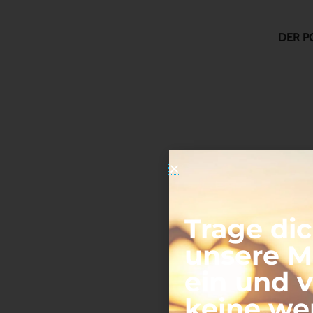
DER P
Trage dic
unsere Ma
ein und 
keine we