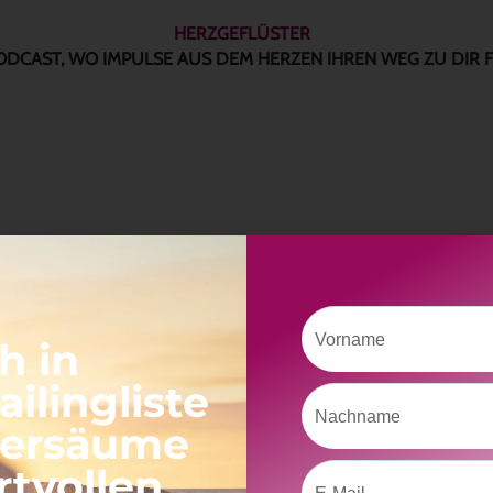
HERZGEFLÜSTER
ODCAST, WO IMPULSE AUS DEM HERZEN IHREN WEG ZU DIR 
Vorname
Hier geht´s zum YOUTUBE PODCAST
h in
ilingliste
Nachname
versäume
rtvollen
Email