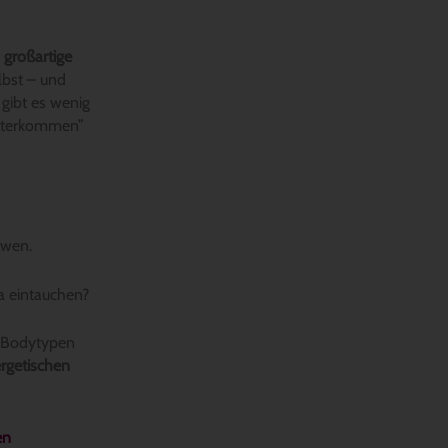
 großartige
lbst – und
 gibt es wenig
unterkommen”
owen.
ma eintauchen?
6 Bodytypen
ergetischen
en