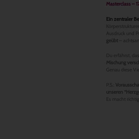
Masterclass – 17
Ein zentraler B
Körperstrukture
Ausdruck und P
geübt
– achtsam
Du erfährst, das
Mischung versch
Genau diese Vie
P.S.:
Voraussch
unseren “Herzge
Es macht richtig