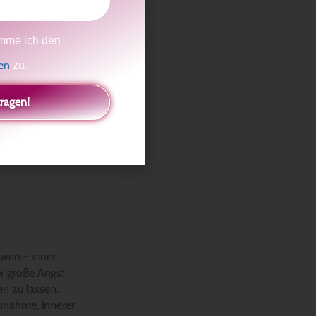
mme ich den
gen
zu.
tragen!
owen – einer
ber große Angst
en zu lassen.
annahme, innerer