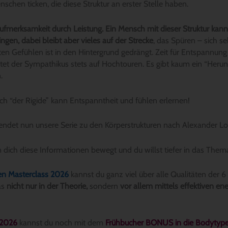
nschen ticken, die diese Struktur an erster Stelle haben.
ufmerksamkeit durch Leistung. Ein Mensch mit dieser Struktur kann
ngen, dabei bleibt aber vieles auf der Strecke
, das Spüren – sich se
en Gefühlen ist in den Hintergrund gedrängt. Zeit für Entspannung
itet der Sympathikus stets auf Hochtouren. Es gibt kaum ein “Her
n.
uch “der Rigide” kann Entspanntheit und fühlen erlernen!
 endet nun unsere Serie zu den Körperstrukturen nach Alexander L
n dich diese Informationen bewegt und du willst tiefer in das The
n Masterclass 2026
kannst du ganz viel über alle Qualitäten der 
as
nicht nur in der Theorie,
sondern
vor allem mittels effektiven en
 2026
kannst du noch mit dem
Frühbucher BONUS in die Bodytyp