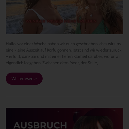
darum,
noch
mehr
zu
verstehen
Hallo, vor einer Woche haben wir euch geschrieben, dass wir uns
eine kleine Auszeit auf Korfu gönnen. Jetzt sind wir wieder zurück
– erfüllt, dankbar und mit einer tiefen Klarheit darüber, wofür wir
eigentlich losgehen. Zwischen dem Meer, der Stille,
Weiterlesen »
Manchmal
braucht
es