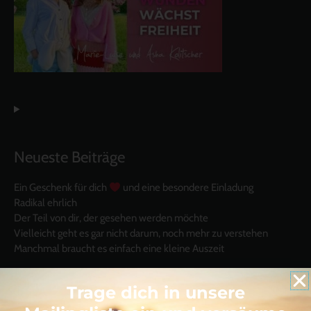
Neueste Beiträge
Ein Geschenk für dich
und eine besondere Einladung
Radikal ehrlich
Der Teil von dir, der gesehen werden möchte
Vielleicht geht es gar nicht darum, noch mehr zu verstehen
Manchmal braucht es einfach eine kleine Auszeit
Trage dich in unsere