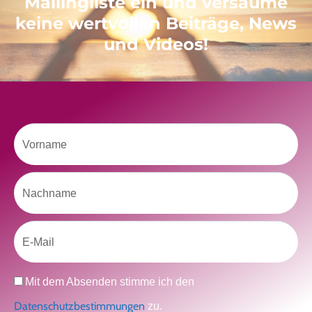
Mailingliste ein und versäume
keine wertvollen Beiträge, News
Like uns auf Facebook
und Videos!
Vorname
Klicke hier, um Marketing-Cookies zu
akzeptieren und diesen Inhalt zu aktivieren
Nachname
Email
Datenschutz
Mit dem Absenden stimme ich den
Datenschutzbestimmungen
zu.