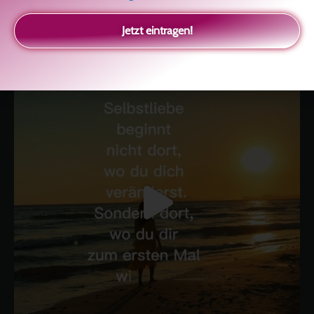
kolitscher.by.biotic
Selbstliebe, Aussöhnung mit der Kindheit, Potenzial entfalten,
glückliche Beziehung-The Master Key
Asha und Marie-Luise
Jetzt eintragen!
Kolitscher
Sisterlove