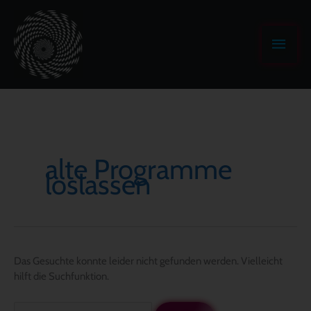
Zum
Haup
Inhalt
springen
Suchen
nach:
alte Programme
loslassen
Das Gesuchte konnte leider nicht gefunden werden. Vielleicht
hilft die Suchfunktion.