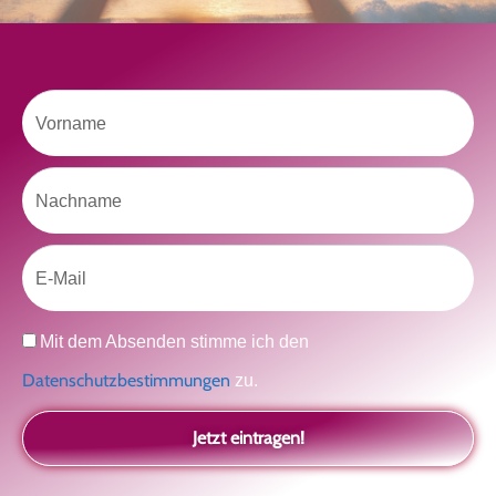
Vorname
kolitscher.by.biotic
Selbstliebe, Aussöhnung mit der Kindheit, Potenzial entfalten,
glückliche Beziehung-The Master Key
Asha und Marie-Luise
Nachname
Kolitscher
Sisterlove
Email
Datenschutz
Mit dem Absenden stimme ich den
Datenschutzbestimmungen
zu.
Jetzt eintragen!