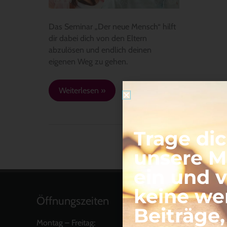
Seminares
Das Seminar „Der neue Mensch“ hilft
dir dabei dich von den Eltern
abzulösen und endlich deinen
eigenen Weg zu gehen.
Weiterlesen »
Trage dic
unsere Ma
ein und 
keine we
Öffnungszeiten
Beiträge
Montag – Freitag: