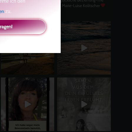
mme ich den
Master Key
Asha und Marie-Luise Kolitscher
Sisterlove
gen
zu.
tragen!