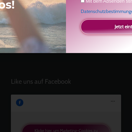
os!
Mit dem Absenden sti
Einladung
Radikal ehrlich
Datenschutzbestimmun
Der Teil von dir, der gesehen werden möchte
Vielleicht geht es gar nicht darum, noch mehr zu
Jetzt ein
verstehen
Manchmal braucht es einfach eine kleine Auszeit
Like uns auf Facebook
Klicke hier, um Marketing-Cookies zu