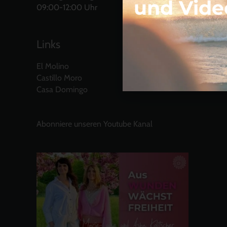
und Vide
09:00-12:00 Uhr
Links
El Molino
Castillo Moro
Casa Domingo
Abonniere unseren Youtube Kanal