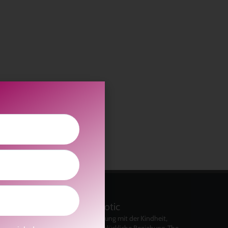
kolitscher.by.biotic
Selbstliebe, Aussöhnung mit der Kindheit,
Potenzial entfalten, glückliche Beziehung-The