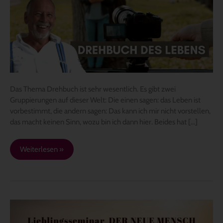
für
mein
Leben?
Wenn
ja,
wie
schreibe
ich
Das Thema Drehbuch ist sehr wesentlich. Es gibt zwei
es
Gruppierungen auf dieser Welt: Die einen sagen: das Leben ist
neu?
vorbestimmt, die andern sagen: Das kann ich mir nicht vorstellen,
das macht keinen Sinn, wozu bin ich dann hier. Beides hat […]
Weiterlesen »
Lieblingsseminar
DER