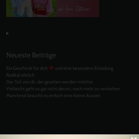
Neueste Beiträge
Ein Geschenk für dich
und eine besondere Einladung
Radikal ehrlich
Der Teil von dir, der gesehen werden möchte
Vielleicht geht es gar nicht darum, noch mehr zu verstehen
Manchmal braucht es einfach eine kleine Auszeit