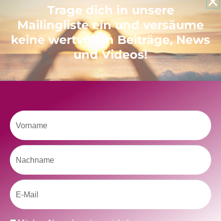
Like uns auf Facebook
Trage dich in unsere
Mailingliste ein und versäume
keine wertvollen Beiträge, News
und Videos!
Klicke hier, um Marketing-Cookies zu
akzeptieren und diesen Inhalt zu aktivieren
Vorname
Nachname
Email
kolitscher.by.biotic
Selbstliebe, Aussöhnung mit der Kindheit, Potenzial entfalten,
glückliche Beziehung-The Master Key
Asha und Marie-Luise
Datenschutz