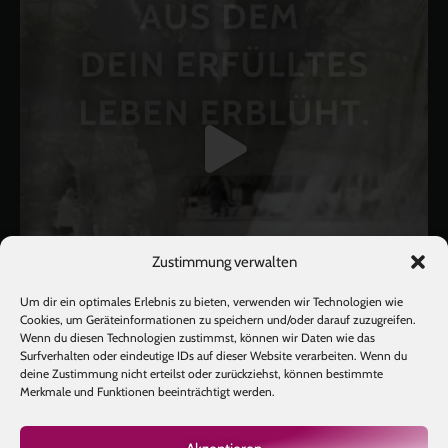
Zustimmung verwalten
Um dir ein optimales Erlebnis zu bieten, verwenden wir Technologien wie
Cookies, um Geräteinformationen zu speichern und/oder darauf zuzugreifen.
Wenn du diesen Technologien zustimmst, können wir Daten wie das
Surfverhalten oder eindeutige IDs auf dieser Website verarbeiten. Wenn du
deine Zustimmung nicht erteilst oder zurückziehst, können bestimmte
Mehr laden
Auf Instagram folgen
Merkmale und Funktionen beeinträchtigt werden.