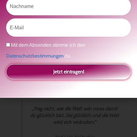
Nachname
Fakt ist: Was wir oft als „Liebe“ bezeichnen, ist in Wahrheit keine
wirkliche Liebe.
Email
Abhängige Liebe vielleicht. Und es ist ok diese „abhängige Liebe“
zu leben! Wir machen es tagein, tagaus, in all unseren
Beziehungen und du wirst es sicherlich auch nach diesem
Datenschutz
Mit dem Absenden stimme ich den
Blogbeitrag noch machen.
Datenschutzbestimmungen
zu.
Doch lasst uns einmal über „die nächste“ Stufe sprechen, was ist
wirkliche Liebe?
Jetzt eintragen!
„Frag nicht, wie die Welt sein muss damit
du glücklich bist. Sei glücklich und die Welt
wird sich verändern.“
Yod Udo Kolitscher