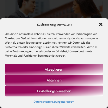
Zustimmung verwalten
Um dir ein optimales Erlebnis zu bieten, verwenden wir Technologien wie
Cookies, um Geräteinformationen zu speichern und/oder darauf zuzugreifen.
Wenn du diesen Technologien zustimmst, können wir Daten wie das
Surfverhalten oder eindeutige IDs auf dieser Website verarbeiten. Wenn du
deine Zustimmung nicht erteilst oder zurückziehst, können bestimmte
Merkmale und Funktionen beeinträchtigt werden.
Wie wäre nun der „bewusste“ Weg, damit umzugehen?
Akzeptieren
Der „Master – Key“ für Beziehungen?
Du ärgerst dich. Vielleicht bist du so wütend, dass du diese Wut
Ablehnen
ausdrückst. Mit einem Kissen oder einem lauten Schrei im Auto.
NIEMAND muss hier dabei sein, du machst es ganz für dich
Einstellungen ansehen
alleine!
Datenschutzerklärung
Impressum
Und wenn all die Wut ausgedrückt ist, dann taucht etwas Neues
darunter auf.
Ein tiefer Schmerz, eine Erkenntnis, ein Gefühl, dass