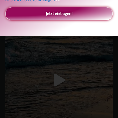
kolitscher.by.biotic
Selbstliebe, Aussöhnung mit der Kindheit, Potenzial entfalten,
Jetzt eintragen!
glückliche Beziehung-The Master Key
Asha und Marie-Luise
Kolitscher
Sisterlove