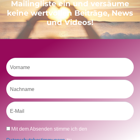
Mailingliste ein und versäume
keine wertvollen Beiträge, News
Like uns auf Facebook
und Videos!
Vorname
Klicke hier, um Marketing-Cookies zu
Nachname
akzeptieren und diesen Inhalt zu aktivieren
Email
Datenschutz
Mit dem Absenden stimme ich den
Datenschutzbestimmungen
zu.