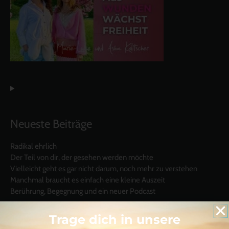
Neueste Beiträge
Radikal ehrlich
Der Teil von dir, der gesehen werden möchte
Vielleicht geht es gar nicht darum, noch mehr zu verstehen
Manchmal braucht es einfach eine kleine Auszeit
Berührung, Begegnung und ein neuer Podcast
Trage dich in unsere