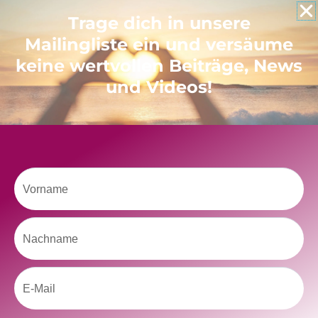
Like uns auf Facebook
Trage dich in unsere
Mailingliste ein und versäume
keine wertvollen Beiträge, News
und Videos!
Klicke hier, um Marketing-Cookies zu
akzeptieren und diesen Inhalt zu aktivieren
Vorname
Nachname
Email
kolitscher.by.biotic
Selbstliebe, Aussöhnung mit der Kindheit, Potenzial entfalten,