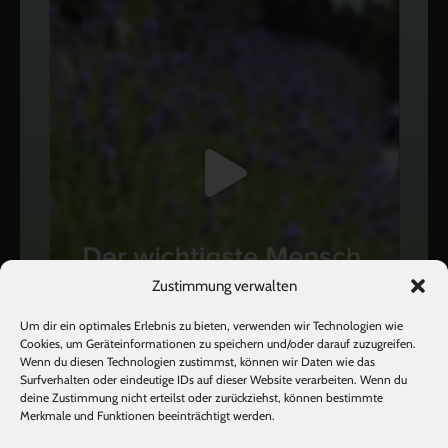
Zustimmung verwalten
Um dir ein optimales Erlebnis zu bieten, verwenden wir Technologien wie
Cookies, um Geräteinformationen zu speichern und/oder darauf zuzugreifen.
Wenn du diesen Technologien zustimmst, können wir Daten wie das
Surfverhalten oder eindeutige IDs auf dieser Website verarbeiten. Wenn du
deine Zustimmung nicht erteilst oder zurückziehst, können bestimmte
Mehr laden
Auf Instagram folgen
Merkmale und Funktionen beeinträchtigt werden.