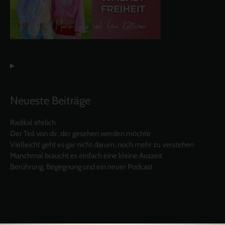
Neueste Beiträge
Radikal ehrlich
Der Teil von dir, der gesehen werden möchte
Vielleicht geht es gar nicht darum, noch mehr zu verstehen
Manchmal braucht es einfach eine kleine Auszeit
Berührung, Begegnung und ein neuer Podcast