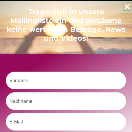
Like uns auf Facebook
Trage dich in unsere
Mailingliste ein und versäume
keine wertvollen Beiträge, News
und Videos!
Klicke hier, um Marketing-Cookies zu
akzeptieren und diesen Inhalt zu aktivieren
Vorname
Nachname
Email
kolitscher.by.biotic