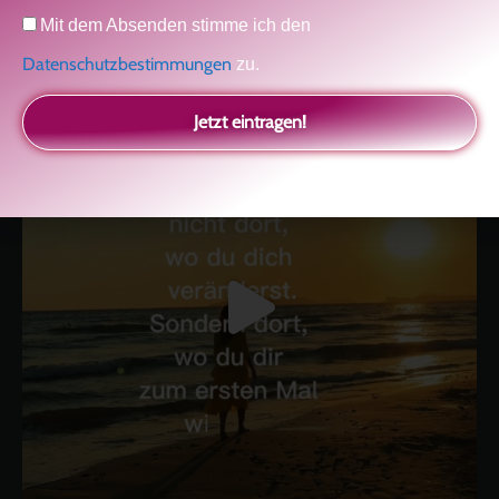
Selbstliebe, Aussöhnung mit der Kindheit, Potenzial entfalten,
Datenschutz
Mit dem Absenden stimme ich den
glückliche Beziehung-The Master Key
Asha und Marie-Luise
Kolitscher
Sisterlove
Datenschutzbestimmungen
zu.
Jetzt eintragen!