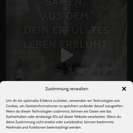
Zustimmung verwalten
Um dir ein optimales Erlebnis zu bieten, verwenden wir Technologien wie
Cookies, um Geräteinformationen zu speichern und/oder darauf zuzugreifen.
Wenn du diesen Technologien zustimmst, können wir Daten wie das
Surfverhalten oder eindeutige IDs auf dieser Website verarbeiten. Wenn du
deine Zustimmung nicht erteilst oder zurückziehst, können bestimmte
Mehr laden
Auf Instagram folgen
Merkmale und Funktionen beeinträchtigt werden.