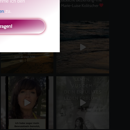
mme ich den
Master Key
Asha und Marie-Luise Kolitscher
Sisterlove
gen
zu.
tragen!