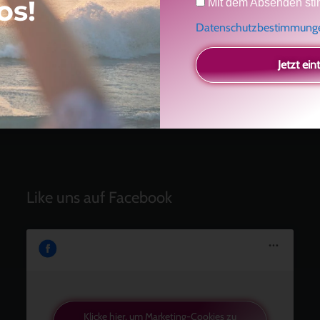
os!
Mit dem Absenden sti
Einladung
Radikal ehrlich
Datenschutzbestimmun
Der Teil von dir, der gesehen werden möchte
Vielleicht geht es gar nicht darum, noch mehr zu
Jetzt ein
verstehen
Manchmal braucht es einfach eine kleine Auszeit
Like uns auf Facebook
Klicke hier, um Marketing-Cookies zu