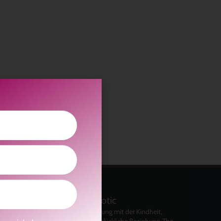
kolitscher.by.biotic
Selbstliebe, Aussöhnung mit der Kindheit,
Potenzial entfalten, glückliche Beziehung-The