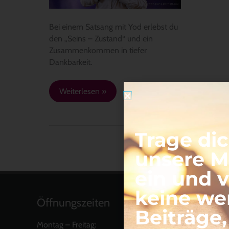
Bei einem Satsang mit Yod erlebst du
den „Seins – Zustand“ und ein
Zusammenkommen in tiefer
Dankbarkeit.
Weiterlesen »
Trage dic
unsere Ma
ein und 
keine we
Öffnungszeiten
Beiträge
Montag – Freitag: