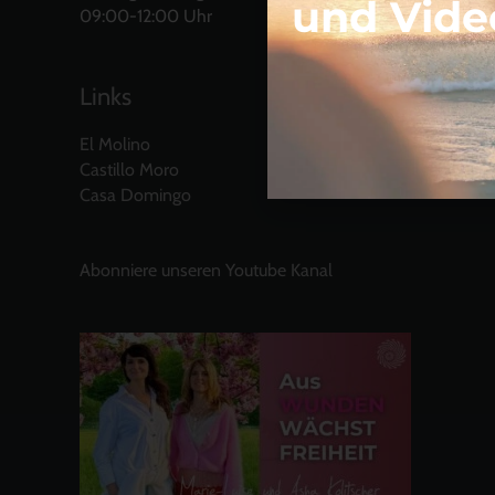
und Vide
09:00-12:00 Uhr
Links
El Molino
Castillo Moro
Casa Domingo
Abonniere unseren Youtube Kanal