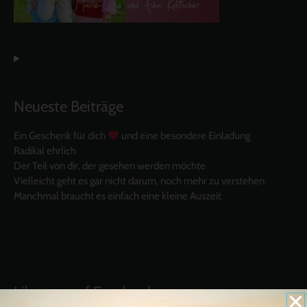
Neueste Beiträge
Ein Geschenk für dich
und eine besondere Einladung
Radikal ehrlich
Der Teil von dir, der gesehen werden möchte
Vielleicht geht es gar nicht darum, noch mehr zu verstehen
Manchmal braucht es einfach eine kleine Auszeit
Like uns auf Facebook