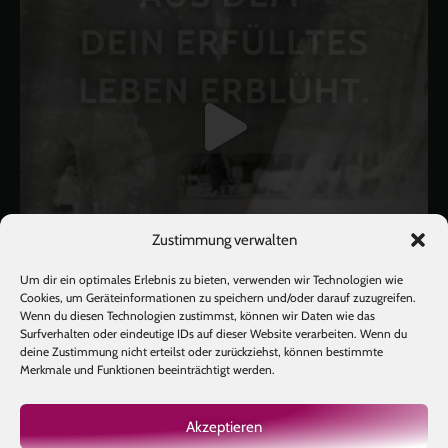
Zustimmung verwalten
Um dir ein optimales Erlebnis zu bieten, verwenden wir Technologien wie
Cookies, um Geräteinformationen zu speichern und/oder darauf zuzugreifen.
Wenn du diesen Technologien zustimmst, können wir Daten wie das
Surfverhalten oder eindeutige IDs auf dieser Website verarbeiten. Wenn du
deine Zustimmung nicht erteilst oder zurückziehst, können bestimmte
Mehr laden
Auf Instagram folgen
Merkmale und Funktionen beeinträchtigt werden.
Akzeptieren