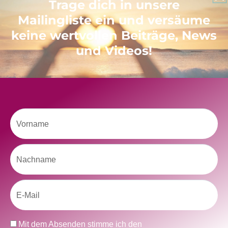
Trage dich in unsere
Mailingliste ein und versäume
keine wertvollen Beiträge, News
und Videos!
Klicke hier, um Marketing-Cookies zu
akzeptieren und diesen Inhalt zu aktivieren
Vorname
Nachname
Email
kolitscher.by.biotic
Selbstliebe, Aussöhnung mit der Kindheit, Potenzial entfalten,
glückliche Beziehung-The Master Key
Asha und Marie-Luise
Kolitscher
Sisterlove
Datenschutz
Mit dem Absenden stimme ich den