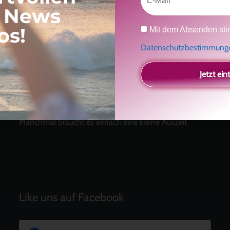
, News
Datenschutz
Neueste Beiträge
os!
Mit dem Absenden sti
Datenschutzbestimmun
Ein Geschenk für dich
und eine besondere
Einladung
Jetzt ein
Radikal ehrlich
Der Teil von dir, der gesehen werden möchte
Vielleicht geht es gar nicht darum, noch mehr zu
verstehen
Manchmal braucht es einfach eine kleine Auszeit
Like uns auf Facebook