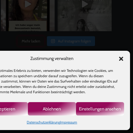
Mehr laden
Auf Instagram folgen
Zustimmung verwalten
ptimales Erlebnis zu bieten, verwenden wir Technologien wie Cookies, um
ationen zu speichern und/oder darauf zuzugreifen. Wenn du diesen
 zustimmst, können wir Daten wie das Surfverhalten oder eindeutige IDs auf
te verarbeiten. Wenn du deine Zustimmung nicht erteilst oder zurückziehst,
mmte Merkmale und Funktionen beeinträchtigt werden.
GB
|
eptieren
Ablehnen
Einstellungen ansehen
Datenschutzerklärung
Impressum