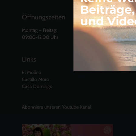
Beiträge
Öffnungszeiten
und Vide
Montag – Freitag:
09:00-12:00 Uhr
Links
El Molino
Castillo Moro
Casa Domingo
Abonniere unseren Youtube Kanal