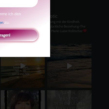
mme ich den
kolitscher.by.biotic
Selbstliebe, Aussöhnung mit der Kindheit,
gen
zu.
Potenzial entfalten, glückliche Beziehung-The
Master Key
Asha und Marie-Luise Kolitscher
tragen!
Sisterlove