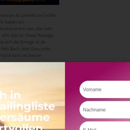
versum ist perfekt und voller
Wir haben ein
instrument in uns, das sehr
 sehr klar ist. Diese Anzeige
ie sich die Energie in dir
 Kein Buch, kein Guru oder
emand kann es besser
erlesen »
Vorname
h in
ilingliste
Nachname
versäume
rtvollen
Email