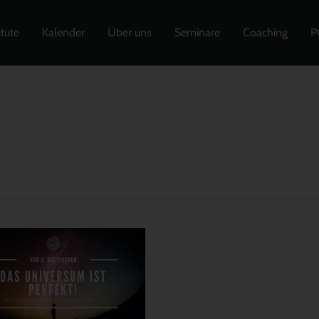
itute
Kalender
Über uns
Seminare
Coaching
P
ersum
kt!