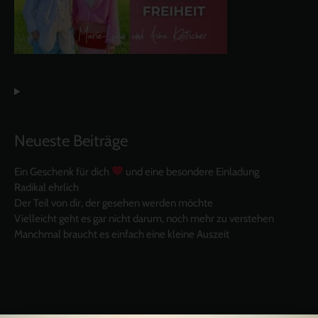
Neueste Beiträge
Ein Geschenk für dich
und eine besondere Einladung
Radikal ehrlich
Der Teil von dir, der gesehen werden möchte
Vielleicht geht es gar nicht darum, noch mehr zu verstehen
Manchmal braucht es einfach eine kleine Auszeit