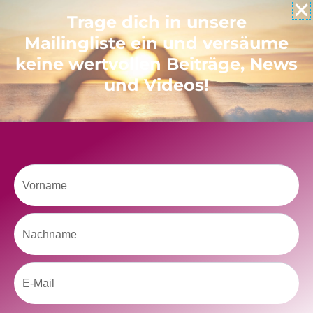
Like uns auf Facebook
Trage dich in unsere
Mailingliste ein und versäume
keine wertvollen Beiträge, News
und Videos!
Klicke hier, um Marketing-Cookies zu
akzeptieren und diesen Inhalt zu aktivieren
Vorname
Nachname
Email
kolitscher.by.biotic
Selbstliebe, Aussöhnung mit der Kindheit, Potenzial entfalten,