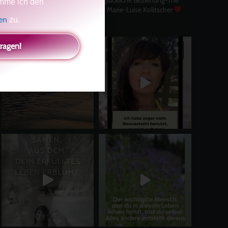
mme ich den
Master Key
Asha und Marie-Luise Kolitscher
Sisterlove
gen
zu.
tragen!