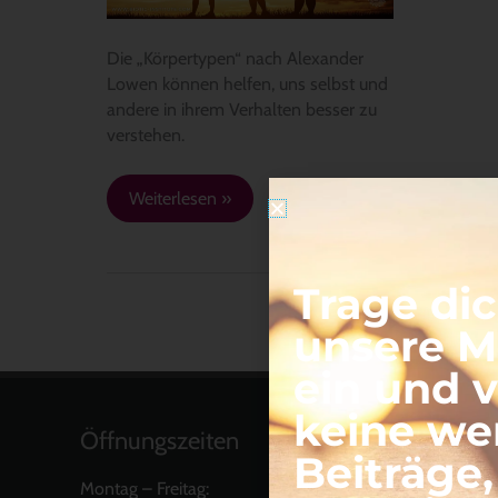
Die „Körpertypen“ nach Alexander
Lowen können helfen, uns selbst und
andere in ihrem Verhalten besser zu
verstehen.
Weiterlesen »
Trage dic
unsere Ma
ein und 
keine we
Öffnungszeiten
Beiträge
Montag – Freitag: