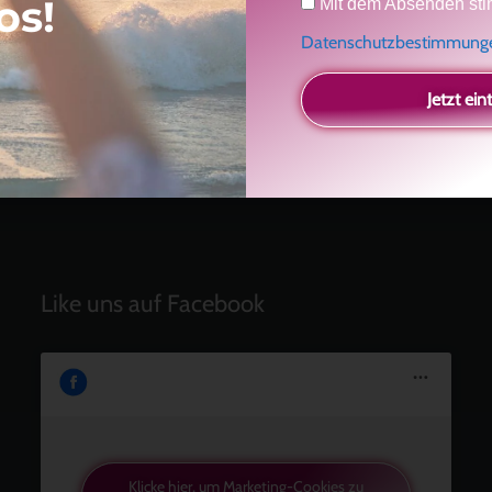
os!
Mit dem Absenden sti
Einladung
Radikal ehrlich
Datenschutzbestimmun
Der Teil von dir, der gesehen werden möchte
Vielleicht geht es gar nicht darum, noch mehr zu
Jetzt ein
verstehen
Manchmal braucht es einfach eine kleine Auszeit
Like uns auf Facebook
Klicke hier, um Marketing-Cookies zu