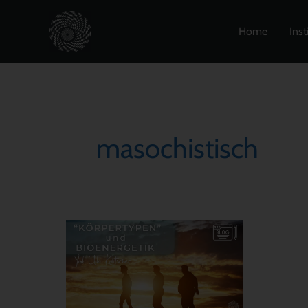
Zum
Inhalt
Home
Inst
springen
masochistisch
„Körpertypen“
und
Bioenergetik