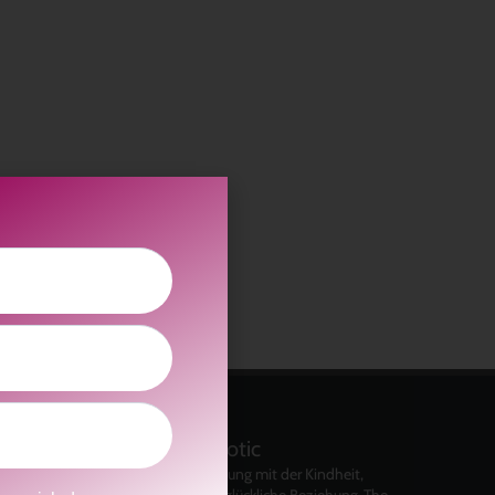
kolitscher.by.biotic
Selbstliebe, Aussöhnung mit der Kindheit,
Potenzial entfalten, glückliche Beziehung-The