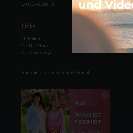
und Vide
09:00-12:00 Uhr
Links
El Molino
Castillo Moro
Casa Domingo
Abonniere unseren Youtube Kanal