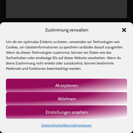
Zustimmung verwalten
kolitscher.by.biotic
Um dir ein optimales Erlebnis zu bieten, verwenden wir Technologien wie
Selbstliebe, Aussöhnung mit der Kindheit, Potenzial entfalten,
glückliche Beziehung-The Master Key
Asha und Marie-Luise
Cookies, um Geräteinformationen zu speichern und/oder darauf zuzugreifen.
Kolitscher
Sisterlove
Wenn du diesen Technologien zustimmst, können wir Daten wie das
Surfverhalten oder eindeutige IDs auf dieser Website verarbeiten. Wenn du
deine Zustimmung nicht erteilst oder zurückziehst, können bestimmte
Merkmale und Funktionen beeinträchtigt werden.
Akzeptieren
Ablehnen
Einstellungen ansehen
Datenschutzerklärung
Impressum