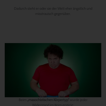
Dadurch steht er oder sie der Welt eher ängstlich und
misstrauisch gegenüber.
Beim
„masochistischen Körpertyp“
wurde jeder
Widerstand im Keim erstickt,