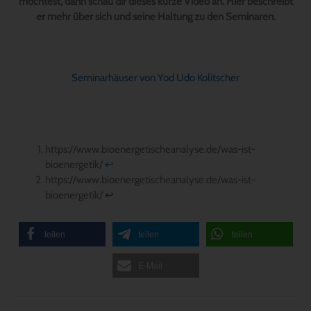
möchtest, dann schau dir dieses kurze Video an. Hier beschreibt
er mehr über sich und seine Haltung zu den Seminaren.
Seminarhäuser von Yod Udo Kolitscher
https://www.bioenergetischeanalyse.de/was-ist-
bioenergetik/
↩︎
https://www.bioenergetischeanalyse.de/was-ist-
bioenergetik/
↩︎
teilen
teilen
teilen
E-Mail