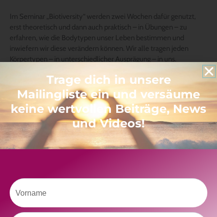
Im Seminar „Biotiversity“ werden zwei Wochen dafür genutzt,
erst theoretisch und dann auch praktisch – in Übungen – zu
erfahren, wie die Bodytypen unser Leben bestimmen und
inwiefern wir diese verändern können. Wir alle tragen jeden
Körpertypen – in unterschiedlicher Ausprägung – in uns.
Trage dich in unsere
Mailingliste ein und versäume
keine wertvollen Beiträge, News
und Videos!
Vorname
Der
„Orale Körpertyp“
probiert durch sein kindliches