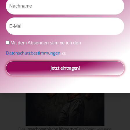
Nachname
Aussehen, durch Abhängigkeit
und durch die Ausstrahlung „Ich brauche dich!“
Email
die Liebe anderer zu bekommen.
Datenschutz
Mit dem Absenden stimme ich den
Datenschutzbestimmungen
zu.
Jetzt eintragen!
Der
„psychopathische Körpertyp“
erscheint wie eine