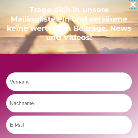
Like uns auf Facebook
Trage dich in unsere
Mailingliste ein und versäume
keine wertvollen Beiträge, News
und Videos!
Klicke hier, um Marketing-Cookies zu
akzeptieren und diesen Inhalt zu aktivieren
Vorname
Nachname
Email
kolitscher.by.biotic
Selbstliebe, Aussöhnung mit der Kindheit, Potenzial entfalten,