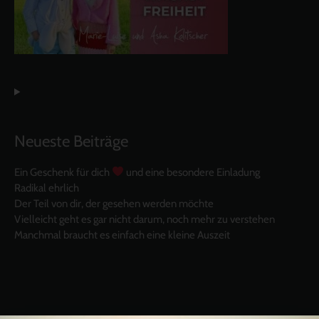
Neueste Beiträge
Ein Geschenk für dich
und eine besondere Einladung
Radikal ehrlich
Der Teil von dir, der gesehen werden möchte
Vielleicht geht es gar nicht darum, noch mehr zu verstehen
Manchmal braucht es einfach eine kleine Auszeit