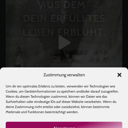
Zustimmung verwalten
Um dir ein optimales Erlebnis zu bieten, verwenden wir Technologien wie
Cookies, um Geräteinformationen zu speichern und/oder darauf zuzugreifen.
Wenn du diesen Technologien zustimmst, können wir Daten wie das
Surfverhalten oder eindeutige IDs auf dieser Website verarbeiten. Wenn du
deine Zustimmung nicht erteilst oder zurückziehst, können bestimmte
Mehr laden
Auf Instagram folgen
Merkmale und Funktionen beeinträchtigt werden.