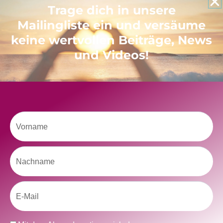
Like uns auf Facebook
Trage dich in unsere
Mailingliste ein und versäume
keine wertvollen Beiträge, News
und Videos!
Klicke hier, um Marketing-Cookies zu
akzeptieren und diesen Inhalt zu aktivieren
Vorname
Nachname
Email
kolitscher.by.biotic
Selbstliebe, Aussöhnung mit der Kindheit, Potenzial entfalten,
glückliche Beziehung-The Master Key
Asha und Marie-Luise
Datenschutz