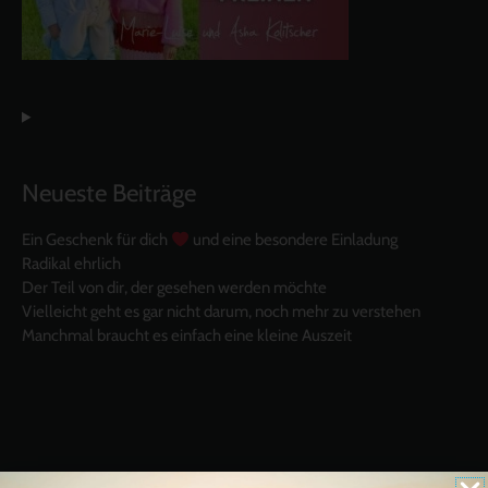
Neueste Beiträge
Ein Geschenk für dich
und eine besondere Einladung
Radikal ehrlich
Der Teil von dir, der gesehen werden möchte
Vielleicht geht es gar nicht darum, noch mehr zu verstehen
Manchmal braucht es einfach eine kleine Auszeit