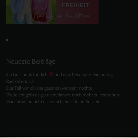
Neueste Beiträge
Ein Geschenk für dich
und eine besondere Einladung
Radikal ehrlich
Der Teil von dir, der gesehen werden möchte
Vielleicht geht es gar nicht darum, noch mehr zu verstehen
Manchmal braucht es einfach eine kleine Auszeit