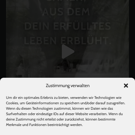
Zustimmung verwalten
Um dir ein optimales Erlebnis zu bieten, verwenden wir Technologien wie
Cookies, um Geräteinformationen zu speichern und/oder darauf zuzugreifen.
Wenn du diesen Technologien zustimmst, können wir Daten wie das
Surfverhalten oder eindeutige IDs auf dieser Website verarbeiten. Wenn du
deine Zustimmung nicht erteilst oder zurückziehst, können bestimmte
Mehr laden
Auf Instagram folgen
Merkmale und Funktionen beeinträchtigt werden.