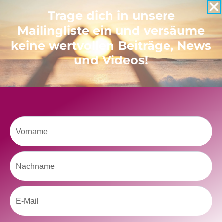
Like uns auf Facebook
Trage dich in unsere
Mailingliste ein und versäume
keine wertvollen Beiträge, News
und Videos!
Klicke hier, um Marketing-Cookies zu
akzeptieren und diesen Inhalt zu aktivieren
Vorname
Nachname
Email
kolitscher.by.biotic
Selbstliebe, Aussöhnung mit der Kindheit, Potenzial entfalten,